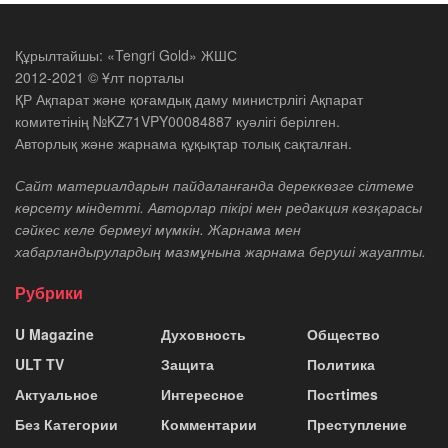
Құрылтайшы: «Tengri Gold» ЖШС
2012-2021 © Ұлт порталы
ҚР Ақпарат және қоғамдық даму министрлігі Ақпарат
комитетінің №KZ71VPY00084887 куәлігі берілген.
Авторлық және жарнама құқықтар толық сақталған.
Сайт материалдарын пайдаланғанда дереккөзге сілтеме
көрсету міндетті. Авторлар пікірі мен редакция көзқарасы
сәйкес келе бермеуі мүмкін. Жарнама мен
хабарландырулардың мазмұнына жарнама беруші жауапты.
Рубрики
U Magazine
Духовность
Общество
ULT TV
Защита
Политика
Актуальное
Интересное
Постtimes
Без Категории
Комментарии
Преступление