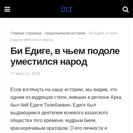
Главная страница
»
Национальная история
»
Би Едиге, в чьем
подоле уместился народ
Би Едиге, в чьем подоле
уместился народ
17 августа, 2016
Если взглянуть на нашу историю, мы видим, что
одним из мудрецов степи, живших в регионе Арка,
был бий Едиге Толебаевич. Едиге был
выдающимся деятелем кочевого казахского
общества того времени, мудрым бием,
красноречивым оратором. О его личности и