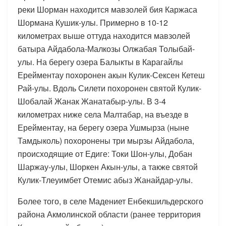
реки Шорман находится мавзолей бия Каржаса
Шормана Кушик-улы. Примерно в 10-12
километрах выше оттуда находится мавзолей
батыра Айдабола-Малкозы Олжабая Толыбай-
улы. На берегу озера Балыкты в Карагайлы
Ерейментау похоронен акын Кулик-Сексен Кетеш
Рай-улы. Вдоль Силети похоронен святой Кулик-
Шобалай Жанак Жанатабыр-улы. В 3-4
километрах ниже села Малтабар, на въезде в
Ерейментау, на берегу озера Ушмырза (ныне
Тамдыколь) похоронены три мырзы Айдабола,
происходящие от Едиге: Токи Шон-улы, Добан
Шаржау-улы, Шоркен Акын-улы, а также святой
Кулик-Тлеуимбет Отемис абыз Жанайдар-улы.
Более того, в селе Мадениет Енбекшильдерского
района Акмолинской области (ранее территория