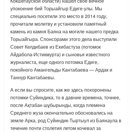
Кокшетауской области) нашел свое вечное
упокоение бий Торыайгыр Едиге-улы. Мы
специально посетили это место в 2014 году,
прочитали молитву и установили памятный
камень из камня Баяна на могиле нашего предка
Торыайгыра. Спонсорами этого дела выступили
Совет Келдибаев из Екибастуза (потомок
Айдабола-Истикмурта) и сыновья известного
журналиста, еще одного потомка Едиге,
покойного Амангельды Кантабаева — Ардак и
Таннур Кантабаевы.
А если вы спросите, как же здесь похоронены
потомки Суйиндика, то в давние времена, точнее,
после Ақтабан шұбырынды, когда племена
Среднего жуза окончательно обосновались на
земле Арка, род Суйиндик-Тыртыул из Баянаула в
течение почти столетия летом кочевал за