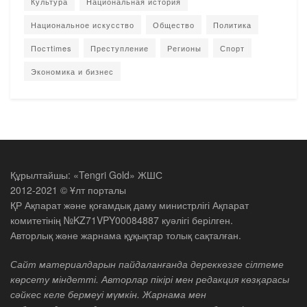
Культура
Национальная история
Национальное искусство
Общество
Политика
Постtimes
Преступление
Регионы
Спорт
Экономика и бизнес
Құрылтайшы: «Tengri Gold» ЖШС
2012-2021 © Ұлт порталы
ҚР Ақпарат және қоғамдық даму министрлігі Ақпарат
комитетінің №KZ71VPY00084887 куәлігі берілген.
Авторлық және жарнама құқықтар толық сақталған.
Сайт материалдарын пайдаланғанда дереккөзге сілтеме
көрсету міндетті. Авторлар пікірі мен редакция көзқарасы
сәйкес келе бермеуі мүмкін. Жарнама мен