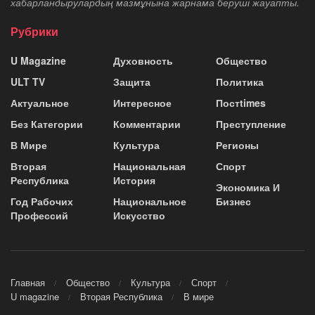
хабарландырулардың мазмұнына жарнама беруші жауапты.
Рубрики
U Magazine
Духовность
Общество
ULT TV
Защита
Политика
Актуальное
Интересное
Постtimes
Без Категории
Комментарии
Преступление
В Мире
Культура
Регионы
Вторая
Национальная
Спорт
Республика
История
Экономика И
Год Рабочих
Национальное
Бизнес
Профессий
Искусство
Главная
Общество
Культура
Спорт
U magazine
Вторая Республика
В мире