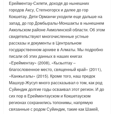
Ерейментау-Силети, доходя до нынешних
городов Аксу, Степногорск и далее до гор
Кокшетау. Дети Орманчи уходили еще дальше на
запад, до гор Домбыралы-Моншакты в нынешнем
Аккольском районе Акмолинской области. Об этом
свидетельствуют многочисленные устные
рассказы и документы в Центральном
государственном архиве в Алматы. Мы подробно
писали об этих данных в наших книгах
«Ерейментау» (2008), «Кызылтау –
благословенное место, священный край» (2011),
«Канжыгалы» (2015). Кроме того, наш предок
Машхур-Жусуп много рассказывал о том, как род
Суйиндик долгие годы осваивал этот регион. И до
сих пор в Ерейментауском и Кокшетауском
регионах сохранились топонимы, напрямую
связанные с родом Суйиндик, такие как Шакей,