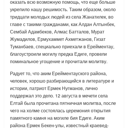
оказать всю возможную помощь, что еще больше
укрепило нашу решимость. Таким образом, около
тридцати молодых людей из села Жанатилек, во
главе с такими гражданами, как Алдан Алтынбек,
Сембай Адамбеков, Алмас Батталов, Мурат
Жумадилов, Ермухаммет Ахметжанов, Гизат
Туманбаев, специально приехали в Ерейментау,
благоустроили могилу предка Едиге, провели
поминальное угощение и прочитали молитву.
Радует то, что аким Ерейментауского района,
человек, хорошо разбирающийся в литературе и
истории, патриот Ермек Нугманов, лично
поддержал это дело. 12 августа в мечети села
Елтай была прочитана пятничная молитва, после
чего на холме состоялась церемония открытия
памятного камня на могиле бия Едиге. Аким
района Ермек Бекен-улы, известный краевед-