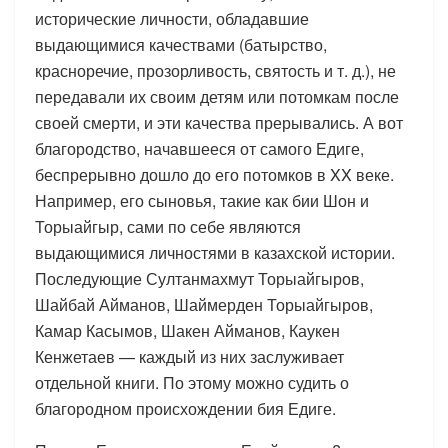
исторические личности, обладавшие
выдающимися качествами (батырство,
красноречие, прозорливость, святость и т. д.), не
передавали их своим детям или потомкам после
своей смерти, и эти качества прерывались. А вот
благородство, начавшееся от самого Едиге,
беспрерывно дошло до его потомков в XX веке.
Например, его сыновья, такие как бии Шон и
Торыайгыр, сами по себе являются
выдающимися личностями в казахской истории.
Последующие Султанмахмут Торыайгыров,
Шайбай Айманов, Шаймерден Торыайгыров,
Камар Касымов, Шакен Айманов, Каукен
Кенжетаев — каждый из них заслуживает
отдельной книги. По этому можно судить о
благородном происхождении бия Едиге.