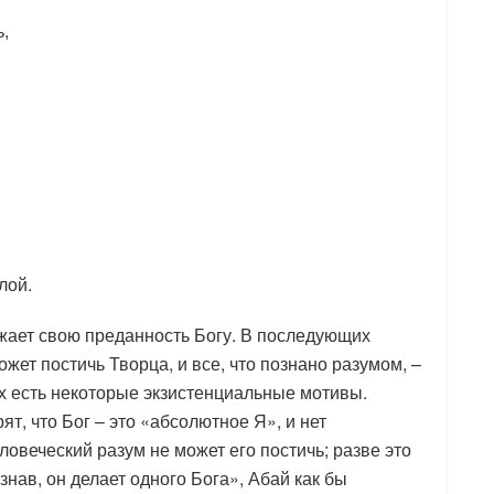
ь,
лой.
ажает свою преданность Богу. В последующих
ожет постичь Творца, и все, что познано разумом, –
ях есть некоторые экзистенциальные мотивы.
т, что Бог – это «абсолютное Я», и нет
ловеческий разум не может его постичь; разве это
нав, он делает одного Бога», Абай как бы