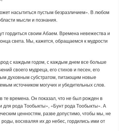
е может насытиться пустым безразличием». В любом
области мысли и познания.
гут гордиться своим Абаем. Времена невежества и
конца света. Мы, кажется, обращаемся к мудрости
народ с каждым годом, с каждым днем все больше
ений своего мудреца, его стихов и песен, его
ьным духовным субстратом, питающим новые
емым источником могучих и убедительных слов.
 те времена. Он показал, что не был рожден в
и для рода Тообыкты», «Бунт рода Тообыкты». А
ческим ценностям, разве допустимо, чтобы мы, не
 роды, восхваляя их до небес, гордились ими от