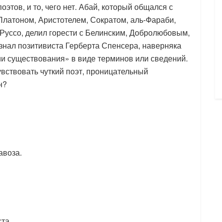
поэтов, и то, чего нет. Абай, который общался с
латоном, Аристотелем, Сократом, аль-Фараби,
Руссо, делил горести с Белинским, Добролюбовым,
знал позитивиста Герберта Спенсера, наверняка
 существования» в виде терминов или сведений.
увствовать чуткий поэт, проницательный
н?
авоза.
та,