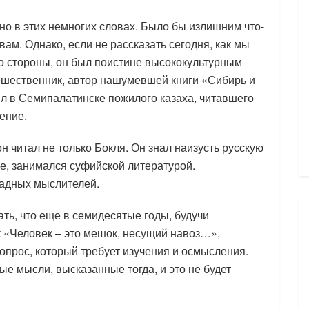
ано в этих немногих словах. Было бы излишним что-
вам. Однако, если не рассказать сегодня, как мы
со стороны, он был поистине высококультурным
ешественник, автор нашумевшей книги «Сибирь и
ил в Семипалатинске пожилого казаха, читавшего
ение.
 читал не только Бокля. Он знал наизусть русскую
ле, занимался суфийской литературой.
падных мыслителей.
нать, что еще в семидесятые годы, будучи
как «Человек – это мешок, несущий навоз…»,
опрос, который требует изучения и осмысления.
ые мысли, высказанные тогда, и это не будет