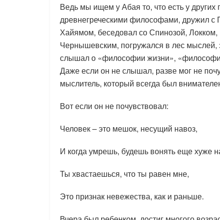
Ведь мы ищем у Абая то, что есть у других 
древнегреческими философами, дружил с П
Хайямом, беседовал со Спинозой, Локком, 
Чернышевским, погружался в лес мыслей, 
слышал о «философии жизни», «философии
Даже если он не слышал, разве мог не поч
мыслитель, который всегда был внимателе
Вот если он не почувствовал:
Человек – это мешок, несущий навоз,
И когда умрешь, будешь вонять еще хуже н
Ты хвастаешься, что ты равен мне,
Это признак невежества, как и раньше.
Вчера был ребенком, достиг многого возрас