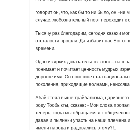
говорит он, что, как бы то ни было, он «н
случае, любознательный поэт переходит к 
Тысячу раз благодарим, сегодня казахи мо
отсталости прошли. Да избавит нас Бог от 
времени.
Одно из ярких доказательств этого – наш 
понимает и почитает ценность мудрых изреч
дорогое имя. Он поистине стал национал
поколения, приходящие волнами, неиссяка
Абай стоял выше трайбализма, царившего в
роду Тообыкты, сказав: «Мои слова пропал
теперь, когда мы обращаемся к общечелове
давая и пылинки упасть на наши племена и
имени народа и радовались этому?!..