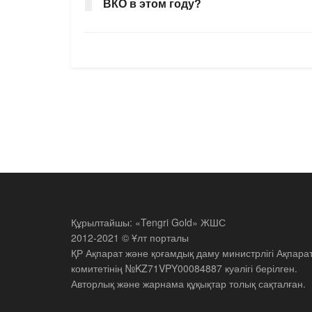
ВКО в этом году?
Құрылтайшы: «Tengri Gold» ЖШС
2012-2021 © Ұлт порталы
ҚР Ақпарат және қоғамдық даму министрлігі Ақпара
комитетінің №KZ71VPY00084887 куәлігі берілген.
Авторлық және жарнама құқықтар толық сақталған.