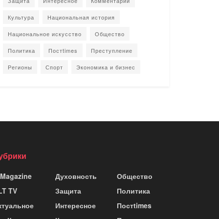
Защита
Интересное
Комментарии
Культура
Национальная история
Национальное искусство
Общество
Политика
Постtimes
Преступление
Регионы
Спорт
Экономика и бизнес
убрики
 Magazine
Духовность
Общество
LT TV
Защита
Политика
ктуальное
Интересное
Постtimes