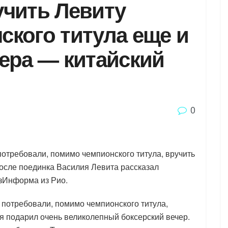
учить Левиту
ского титула еще и
ера — китайский
0
отребовали, помимо чемпионского титула, вручить
после поединка Василия Левита рассказал
азИнформа из Рио.
 потребовали, помимо чемпионского титула,
ня подарил очень великолепный боксерский вечер.