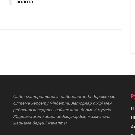
золота
Р
Сайт материалдарын пайдаланғанда дереккөзге
сілтеме көрсету міндетті. Авторлар пікірі мен
U
т
редакция көзқарасы сәйкес келе бермеуі мүмкін.
Жарнама мен хабарландырулардың мазмұнына
U
жарнама беруші жауапты.
А