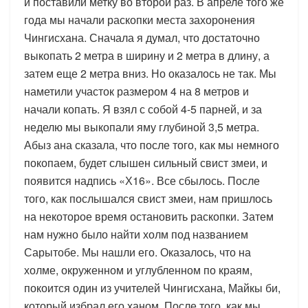
и поставили метку во второй раз. В апреле того же
года мы начали раскопки места захоронения
Чингисхана. Сначала я думал, что достаточно
выкопать 2 метра в ширину и 2 метра в длину, а
затем еще 2 метра вниз. Но оказалось не так. Мы
наметили участок размером 4 на 8 метров и
начали копать. Я взял с собой 4-5 парней, и за
неделю мы выкопали яму глубиной 3,5 метра.
Абыз ана сказала, что после того, как мы немного
покопаем, будет слышен сильный свист змеи, и
появится надпись «Х16». Все сбылось. После
того, как послышался свист змеи, нам пришлось
на некоторое время остановить раскопки. Затем
нам нужно было найти холм под названием
Сарытобе. Мы нашли его. Оказалось, что на
холме, окруженном и углубленном по краям,
покоится один из учителей Чингисхана, Майкы би,
который избрал его ханом. После того, как мы