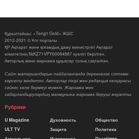
Құрылтайшы: «Tengri Gold» ЖШС
2012-2021 © Ұлт порталы
ҚР Ақпарат және қоғамдық даму министрлігі Ақпарат
комитетінің №KZ71VPY00084887 куәлігі берілген.
Авторлық және жарнама құқықтар толық сақталған.
Сайт материалдарын пайдаланғанда дереккөзге сілтеме
көрсету міндетті. Авторлар пікірі мен редакция көзқарасы
сәйкес келе бермеуі мүмкін. Жарнама мен
хабарландырулардың мазмұнына жарнама беруші жауапты.
Рубрики
U Magazine
Духовность
Общество
ULT TV
Защита
Политика
Актуальное
Интересное
Постtimes