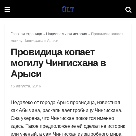
Главная страница
»
Национальная история
»
Провидица копает
могилу Чингисхана в Арыси
Провидица копает
могилу Чингисхана в
Арыси
15 августа, 2016
Недалеко от города Арыс провидица, известная
как Абыз ана, раскапывает гробницу Чингисхана.
Она уверена, что Чингисхан покоится именно
здесь. Такое предположение ей сделал не историк
или ученый, а сам Чингисхан из загробного мира.