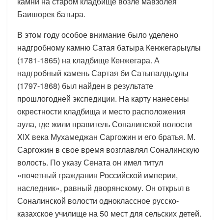
камни на старом кладбище возле мавзолея
Баишөрек батыра.
В этом году особое внимание было уделено
надгробному камню Сатая батыра Кенжегарыұлы
(1781-1865) на кладбище Кенжегара. А
надгробный камень Сартая би Сатыпалдыұлы
(1797-1868) был найден в результате
прошлогодней экспедиции. На карту нанесены
окрестности кладбища и место расположения
аула, где жили правитель Соналинской волости
XIX века Мухамеджан Саргожин и его братья. М.
Саргожин в свое время возглавлял Соналинскую
волость. По указу Сената он имел титул
«почетный гражданин Российской империи,
наследник», равный дворянскому. Он открыл в
Соналинской волости одноклассное русско-
казахское училище на 50 мест для сельских детей.