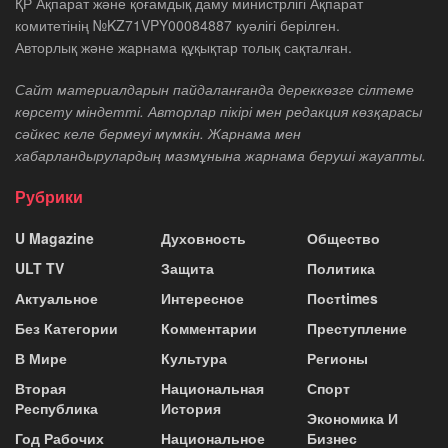
ҚР Ақпарат және қоғамдық даму министрлігі Ақпарат
комитетінің №KZ71VPY00084887 куәлігі берілген.
Авторлық және жарнама құқықтар толық сақталған.
Сайт материалдарын пайдаланғанда дереккөзге сілтеме
көрсету міндетті. Авторлар пікірі мен редакция көзқарасы
сәйкес келе бермеуі мүмкін. Жарнама мен
хабарландырулардың мазмұнына жарнама беруші жауапты.
Рубрики
U Magazine
Духовность
Общество
ULT TV
Защита
Политика
Актуальное
Интересное
Постtimes
Без Категории
Комментарии
Преступление
В Мире
Культура
Регионы
Вторая
Национальная
Спорт
Республика
История
Экономика И
Год Рабочих
Национальное
Бизнес