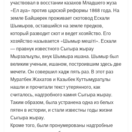
участвовал в восстании казахов Младшего жуза
«Ел ауа» против царской реформы 1868 года. На
земле Байшөрек проживает скотовод Ескали
Шымыров, оставшийся на земле предков,
который разводит скот и ведет хозяйство. Его
хозяйство называется «Шымыр мешіті». Ескали
— правнук известного Сыгыра жырау
Мырзалыұлы, внук Шымыра ишана. Шымыр был
великим ученым, ишаном, построившим здесь две
мечети. Он совершил хадж пять раз. В этот раз
Муратбек Жахатов и Казыбек Куттымұратұлы
нашли и прочитали текст утерянного, как
считалось, надгробного камня Сыгыра жырау.
Таким образом, была устранена одна из белых
пятен в истории, и стали известны годы жизни
Сыгыра жырау.
Кроме того, были пронумерованы надгробные