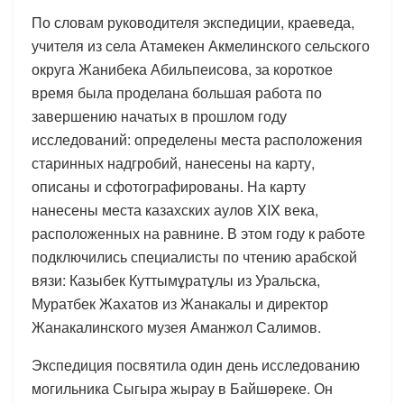
По словам руководителя экспедиции, краеведа,
учителя из села Атамекен Акмелинского сельского
округа Жанибека Абильпеисова, за короткое
время была проделана большая работа по
завершению начатых в прошлом году
исследований: определены места расположения
старинных надгробий, нанесены на карту,
описаны и сфотографированы. На карту
нанесены места казахских аулов XIX века,
расположенных на равнине. В этом году к работе
подключились специалисты по чтению арабской
вязи: Казыбек Куттымұратұлы из Уральска,
Муратбек Жахатов из Жанакалы и директор
Жанакалинского музея Аманжол Салимов.
Экспедиция посвятила один день исследованию
могильника Сыгыра жырау в Байшөреке. Он