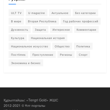
ULT TV
U magazine
Актуальное
Без категории
В мире
Вторая Республика
Год рабочих профессий
Духовность
Защита
Интересное
Комментарии
Культура
Национальная история
Национальное искусство
Общество
Политика
Постtimes
Преступление
Регионы
Спорт
Экономика и бизнес
Құрылтайшы: «Tengri Gold» ЖШС
2012-2021 © Ұлт порталы