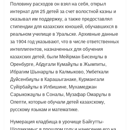
Половину расходов он взял на себя, открыл
интернат для 25 детей за счет волостной казны и
оказывал им поддержку, а также предоставлял
стипендии для казахских юношей, обучавшихся в
реальном училище в Уральске. Архивные данные
за 1904 год указывают, что в числе ответственных
интеллигентов, назначенных для обучения
казахских детей, были Мейірман Бисенұлы в
Оренбурге, Абдугали Кумайұлы в Жымпиты,
Ибрагим Шынарұлы в Калмыково, Умбеткали
Дуйсенбиұлы в Карашыганаке, Курмангали
Суйірбайұлы в Илбишине, Мухамеджан
Сарыкожаұлы в Соналы, Музафар Омарұлы в
Олепти, которые обучали детей казахскому,
русскому языкам и математике.
Нумерация кладбища в урочище Байгутты-
Шолаккамыс в прошлом году и нанесение его на