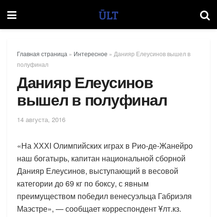
Главная страница
»
Интересное
»
Данияр Елеусинов вышел в
полуфинал
Данияр Елеусинов
вышел в полуфинал
14 августа, 2016
«На ХХХІ Олимпийских играх в Рио-де-Жанейро
наш богатырь, капитан национальной сборной
Данияр Елеусинов, выступающий в весовой
категории до 69 кг по боксу, с явным
преимуществом победил венесуэльца Габриэля
Маэстре», — сообщает корреспондент Ұлт.кз.