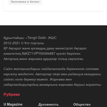
Экономика и бизнес
Құрылтайшы: «Tengri Gold» ЖШС
2012-2021 © Ұлт порталы
ҚР Ақпарат және қоғамдық даму министрлігі Ақпарат
комитетінің №KZ71VPY00084887 куәлігі берілген.
Авторлық және жарнама құқықтар толық сақталған.
Сайт материалдарын пайдаланғанда дереккөзге сілтеме
көрсету міндетті. Авторлар пікірі мен редакция көзқарасы
сәйкес келе бермеуі мүмкін. Жарнама мен
хабарландырулардың мазмұнына жарнама беруші жауапты.
Рубрики
U Magazine
Духовность
Общество