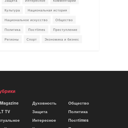
Защита
Интересное
Комментарии
Культура
Национальная история
Национальное искусство
Общество
Политика
Постtimes
Преступление
Регионы
Спорт
Экономика и бизнес
убрики
 Magazine
Духовность
Общество
LT TV
Защита
Политика
ктуальное
Интересное
Постtimes