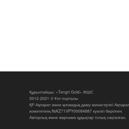
Құрылтайшы: «Tengri Gold» ЖШС
2012-2021 © Ұлт порталы
ҚР Ақпарат және қоғамдық даму министрлігі Ақпара
комитетінің №KZ71VPY00084887 куәлігі берілген.
Авторлық және жарнама құқықтар толық сақталған.