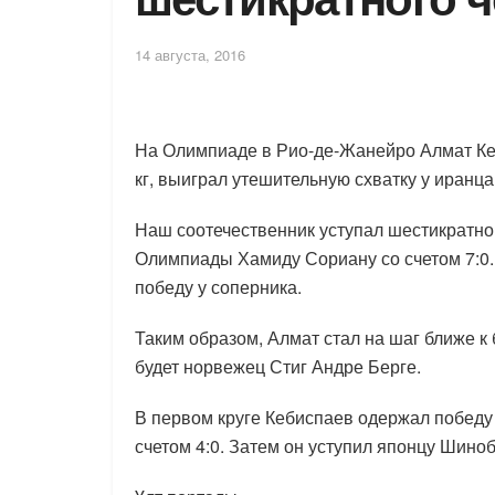
14 августа, 2016
На Олимпиаде в Рио-де-Жанейро Алмат Ке
кг, выиграл утешительную схватку у иранц
Наш соотечественник уступал шестикратно
Олимпиады Хамиду Сориану со счетом 7:0.
победу у соперника.
Таким образом, Алмат стал на шаг ближе 
будет норвежец Стиг Андре Берге.
В первом круге Кебиспаев одержал побед
счетом 4:0. Затем он уступил японцу Шиноб