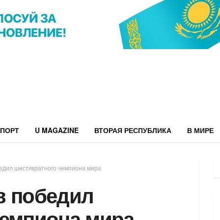
ПОРТ
U MAGAZINE
ВТОРАЯ РЕСПУБЛИКА
В МИРЕ
едил шестикратного чемпиона мира
в победил
чемпиона мира