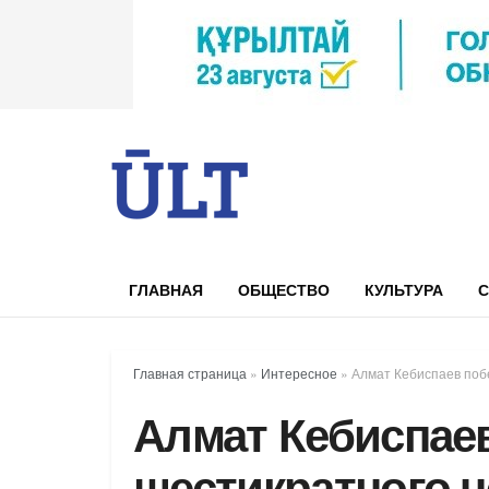
ГЛАВНАЯ
ОБЩЕСТВО
КУЛЬТУРА
С
Главная страница
»
Интересное
»
Алмат Кебиспаев поб
Алмат Кебиспае
шестикратного 