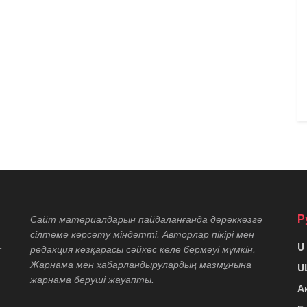
Р
Сайт материалдарын пайдаланғанда дереккөзге
сілтеме көрсету міндетті. Авторлар пікірі мен
U
т
редакция көзқарасы сәйкес келе бермеуі мүмкін.
Жарнама мен хабарландырулардың мазмұнына
U
жарнама беруші жауапты.
А