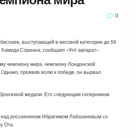
0
биспаев, выступающий в весовой категории до 59
а Хамида Сориана, сообщает «Ұлт ақпарат».
му чемпиону мира, чемпиону Лондонской
 Однако, проявив волю к победе, он вырвал
к бронзовой медали. Его следующим соперником
у над россиянином Ибрагимом Лабазановым со
у Ота.