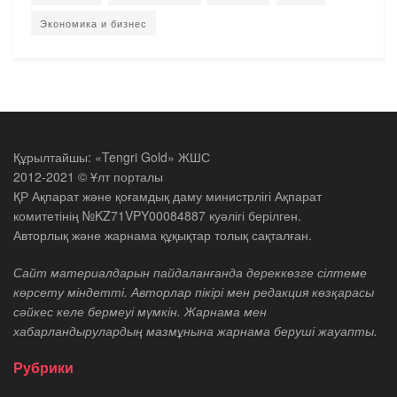
Экономика и бизнес
Құрылтайшы: «Tengri Gold» ЖШС
2012-2021 © Ұлт порталы
ҚР Ақпарат және қоғамдық даму министрлігі Ақпарат
комитетінің №KZ71VPY00084887 куәлігі берілген.
Авторлық және жарнама құқықтар толық сақталған.
Сайт материалдарын пайдаланғанда дереккөзге сілтеме
көрсету міндетті. Авторлар пікірі мен редакция көзқарасы
сәйкес келе бермеуі мүмкін. Жарнама мен
хабарландырулардың мазмұнына жарнама беруші жауапты.
Рубрики