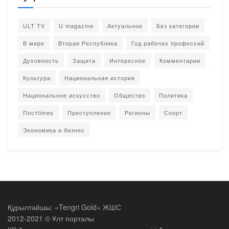
ULT TV
U magazine
Актуальное
Без категории
В мире
Вторая Республика
Год рабочих профессий
Духовность
Защита
Интересное
Комментарии
Культура
Национальная история
Национальное искусство
Общество
Политика
Постtimes
Преступление
Регионы
Спорт
Экономика и бизнес
Құрылтайшы: «Tengri Gold» ЖШС
2012-2021 © Ұлт порталы