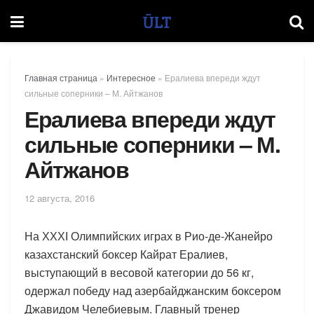
Главная страница
»
Интересное
»
Ералиева впереди ждут
сильные соперники – М. Айтжанов
Ералиева впереди ждут
сильные соперники – М.
Айтжанов
12 августа, 2016
На ХХХІ Олимпийских играх в Рио-де-Жанейро
казахстанский боксер Кайрат Ералиев,
выступающий в весовой категории до 56 кг,
одержал победу над азербайджанским боксером
Джавидом Челебиевым. Главный тренер