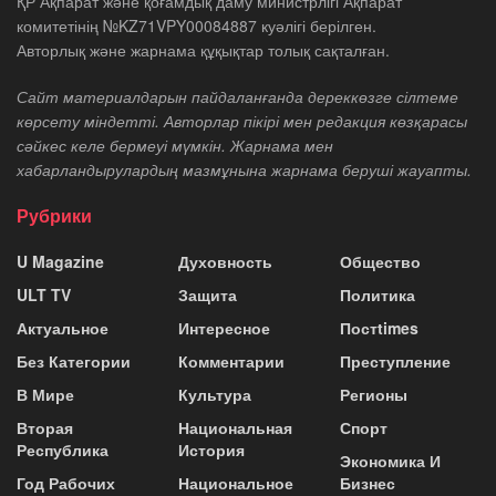
ҚР Ақпарат және қоғамдық даму министрлігі Ақпарат
комитетінің №KZ71VPY00084887 куәлігі берілген.
Авторлық және жарнама құқықтар толық сақталған.
Сайт материалдарын пайдаланғанда дереккөзге сілтеме
көрсету міндетті. Авторлар пікірі мен редакция көзқарасы
сәйкес келе бермеуі мүмкін. Жарнама мен
хабарландырулардың мазмұнына жарнама беруші жауапты.
Рубрики
U Magazine
Духовность
Общество
ULT TV
Защита
Политика
Актуальное
Интересное
Постtimes
Без Категории
Комментарии
Преступление
В Мире
Культура
Регионы
Вторая
Национальная
Спорт
Республика
История
Экономика И
Год Рабочих
Национальное
Бизнес