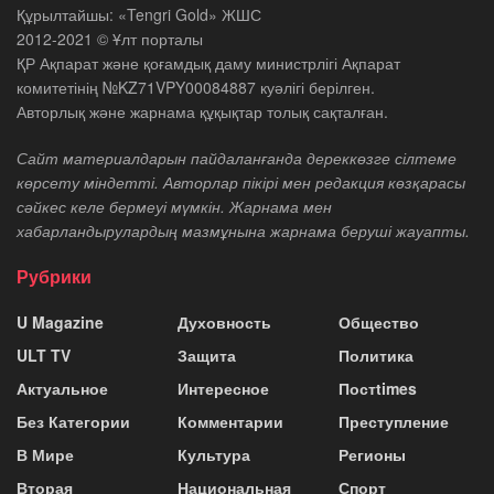
Құрылтайшы: «Tengri Gold» ЖШС
2012-2021 © Ұлт порталы
ҚР Ақпарат және қоғамдық даму министрлігі Ақпарат
комитетінің №KZ71VPY00084887 куәлігі берілген.
Авторлық және жарнама құқықтар толық сақталған.
Сайт материалдарын пайдаланғанда дереккөзге сілтеме
көрсету міндетті. Авторлар пікірі мен редакция көзқарасы
сәйкес келе бермеуі мүмкін. Жарнама мен
хабарландырулардың мазмұнына жарнама беруші жауапты.
Рубрики
U Magazine
Духовность
Общество
ULT TV
Защита
Политика
Актуальное
Интересное
Постtimes
Без Категории
Комментарии
Преступление
В Мире
Культура
Регионы
Вторая
Национальная
Спорт