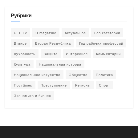
Рубрики
ULT TV
U magazine
Актуальное
Без категории
В мире
Вторая Республика
Год рабочих профессий
Духовность
Защита
Интересное
Комментарии
Культура
Национальная история
Национальное искусство
Общество
Политика
Постtimes
Преступление
Регионы
Спорт
Экономика и бизнес