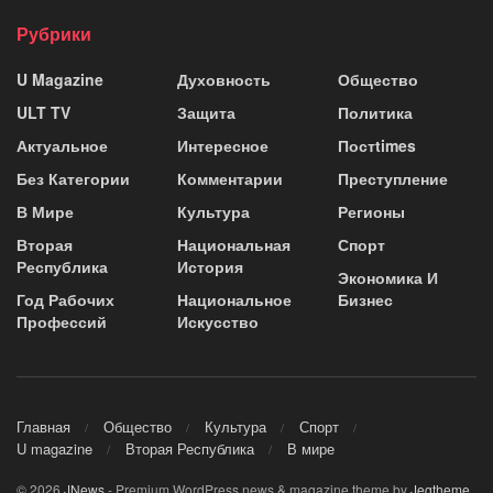
Рубрики
U Magazine
Духовность
Общество
ULT TV
Защита
Политика
Актуальное
Интересное
Постtimes
Без Категории
Комментарии
Преступление
В Мире
Культура
Регионы
Вторая
Национальная
Спорт
Республика
История
Экономика И
Год Рабочих
Национальное
Бизнес
Профессий
Искусство
Главная
Общество
Культура
Спорт
U magazine
Вторая Республика
В мире
© 2026
JNews
- Premium WordPress news & magazine theme by
Jegtheme
.