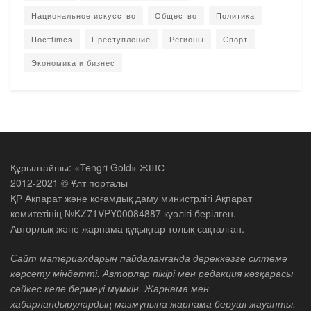
Национальное искусство
Общество
Политика
Постtimes
Преступление
Регионы
Спорт
Экономика и бизнес
Құрылтайшы: «Tengri Gold» ЖШС
2012-2021 © Ұлт порталы
ҚР Ақпарат және қоғамдық даму министрлігі Ақпарат
комитетінің №KZ71VPY00084887 куәлігі берілген.
Авторлық және жарнама құқықтар толық сақталған.
Сайт материалдарын пайдаланғанда дереккөзге сілтеме
көрсету міндетті. Авторлар пікірі мен редакция көзқарасы
сәйкес келе бермеуі мүмкін. Жарнама мен
хабарландырулардың мазмұнына жарнама беруші жауапты.