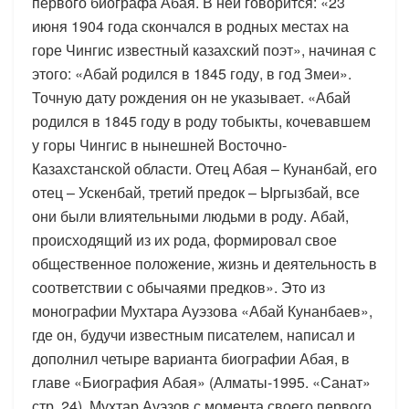
первого биографа Абая. В ней говорится: «23
июня 1904 года скончался в родных местах на
горе Чингис известный казахский поэт», начиная с
этого: «Абай родился в 1845 году, в год Змеи».
Точную дату рождения он не указывает. «Абай
родился в 1845 году в роду тобыкты, кочевавшем
у горы Чингис в нынешней Восточно-
Казахстанской области. Отец Абая – Кунанбай, его
отец – Ускенбай, третий предок – Ыргызбай, все
они были влиятельными людьми в роду. Абай,
происходящий из их рода, формировал свое
общественное положение, жизнь и деятельность в
соответствии с обычаями предков». Это из
монографии Мухтара Ауэзова «Абай Кунанбаев»,
где он, будучи известным писателем, написал и
дополнил четыре варианта биографии Абая, в
главе «Биография Абая» (Алматы-1995. «Санат»
стр. 24). Мухтар Ауэзов с момента своего первого