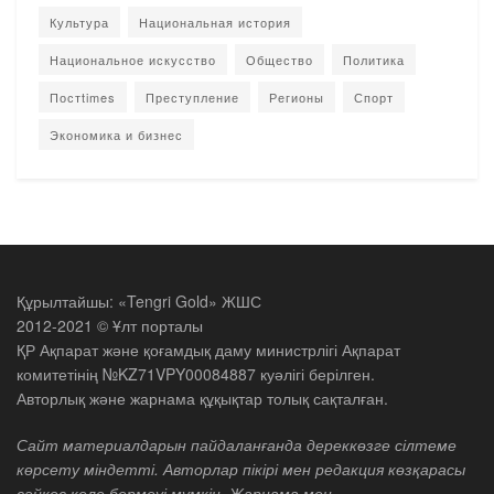
Культура
Национальная история
Национальное искусство
Общество
Политика
Постtimes
Преступление
Регионы
Спорт
Экономика и бизнес
Құрылтайшы: «Tengri Gold» ЖШС
2012-2021 © Ұлт порталы
ҚР Ақпарат және қоғамдық даму министрлігі Ақпарат
комитетінің №KZ71VPY00084887 куәлігі берілген.
Авторлық және жарнама құқықтар толық сақталған.
Сайт материалдарын пайдаланғанда дереккөзге сілтеме
көрсету міндетті. Авторлар пікірі мен редакция көзқарасы
сәйкес келе бермеуі мүмкін. Жарнама мен