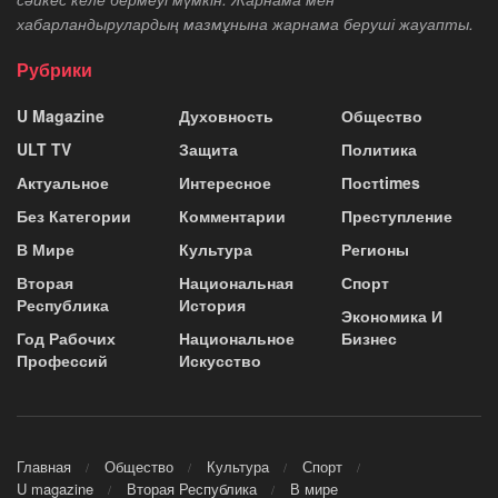
хабарландырулардың мазмұнына жарнама беруші жауапты.
Рубрики
U Magazine
Духовность
Общество
ULT TV
Защита
Политика
Актуальное
Интересное
Постtimes
Без Категории
Комментарии
Преступление
В Мире
Культура
Регионы
Вторая
Национальная
Спорт
Республика
История
Экономика И
Год Рабочих
Национальное
Бизнес
Профессий
Искусство
Главная
Общество
Культура
Спорт
U magazine
Вторая Республика
В мире