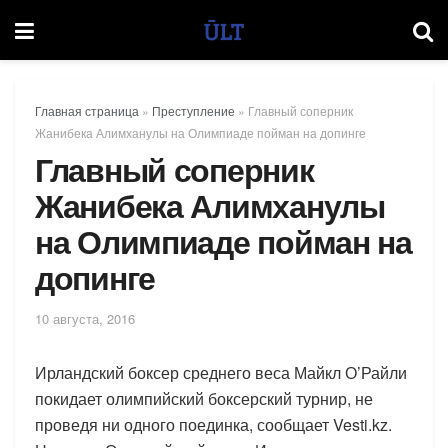
Главная страница
»
Преступление
»
Главный соперник
Жанибека Алимханулы на Олимпиаде пойман на допинге
Главный соперник
Жанибека Алимханулы
на Олимпиаде пойман на
допинге
10 августа, 2016
Ирландский боксер среднего веса Майкл О’Райли
покидает олимпийский боксерский турнир, не
проведя ни одного поединка, сообщает Vesti.kz.