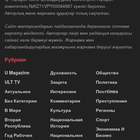
комитетінің №KZ71VPY00084887 куәлігі берілген.
Авторлық және жарнама құқықтар толық сақталған.
Сайт материалдарын пайдаланғанда дереккөзге сілтеме
көрсету міндетті. Авторлар пікірі мен редакция көзқарасы
сәйкес келе бермеуі мүмкін. Жарнама мен
хабарландырулардың мазмұнына жарнама беруші жауапты.
Рубрики
U Magazine
Духовность
Общество
ULT TV
Защита
Политика
Актуальное
Интересное
Постtimes
Без Категории
Комментарии
Преступление
В Мире
Культура
Регионы
Вторая
Национальная
Спорт
Республика
История
Экономика И
Год Рабочих
Национальное
Бизнес