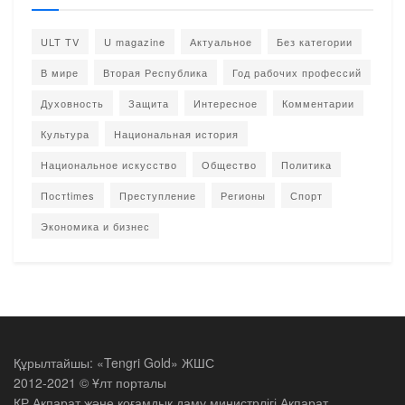
ULT TV
U magazine
Актуальное
Без категории
В мире
Вторая Республика
Год рабочих профессий
Духовность
Защита
Интересное
Комментарии
Культура
Национальная история
Национальное искусство
Общество
Политика
Постtimes
Преступление
Регионы
Спорт
Экономика и бизнес
Құрылтайшы: «Tengri Gold» ЖШС
2012-2021 © Ұлт порталы
ҚР Ақпарат және қоғамдық даму министрлігі Ақпарат