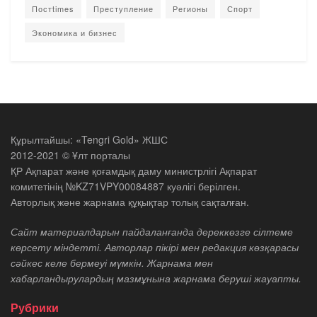
Постtimes
Преступление
Регионы
Спорт
Экономика и бизнес
Құрылтайшы: «Tengri Gold» ЖШС
2012-2021 © Ұлт порталы
ҚР Ақпарат және қоғамдық даму министрлігі Ақпарат
комитетінің №KZ71VPY00084887 куәлігі берілген.
Авторлық және жарнама құқықтар толық сақталған.
Сайт материалдарын пайдаланғанда дереккөзге сілтеме
көрсету міндетті. Авторлар пікірі мен редакция көзқарасы
сәйкес келе бермеуі мүмкін. Жарнама мен
хабарландырулардың мазмұнына жарнама беруші жауапты.
Рубрики