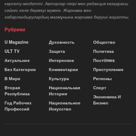
көрсету міндетті. Авторлар пікірі мен редакция көзқарасы
сәйкес келе бермеуі мүмкін. Жарнама мен
хабарландырулардың мазмұнына жарнама беруші жауапты.
Рубрики
U Magazine
Духовность
Общество
ULT TV
Защита
Политика
Актуальное
Интересное
Постtimes
Без Категории
Комментарии
Преступление
В Мире
Культура
Регионы
Вторая
Национальная
Спорт
Республика
История
Экономика И
Год Рабочих
Национальное
Бизнес
Профессий
Искусство