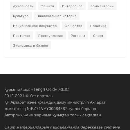
Духовность
Защита
Интересное
Комментарии
Культура
Национальная история
Национальное искусство
Общество
Политика
Постtimes
Преступление
Регионы
Спорт
Экономика и бизнес
Құрылтайшы: «Tengri Gold» ЖШС
2012-2021 © Ұлт порталы
ҚР Ақпарат және қоғамдық даму министрлігі Ақпарат
комитетінің №KZ71VPY00084887 куәлігі берілген.
Авторлық және жарнама құқықтар толық сақталған.
Сайт материалдарын пайдаланғанда дереккөзге сілтеме