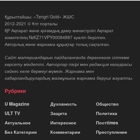
Құрылтайшы: «Tengri Gold» ЖШС
2012-2021 © Ұлт порталы
ҚР Ақпарат және қоғамдық даму министрлігі Ақпарат
комитетінің №KZ71VPY00084887 куәлігі берілген.
Авторлық және жарнама құқықтар толық сақталған.
Сайт материалдарын пайдаланғанда дереккөзге сілтеме
көрсету міндетті. Авторлар пікірі мен редакция көзқарасы
сәйкес келе бермеуі мүмкін. Жарнама мен
хабарландырулардың мазмұнына жарнама беруші жауапты.
Рубрики
U Magazine
Духовность
Общество
ULT TV
Защита
Политика
Актуальное
Интересное
Постtimes
Без Категории
Комментарии
Преступление