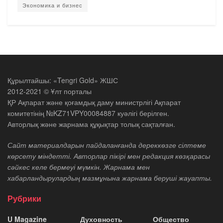
Экономика и бизнес
Құрылтайшы: «Tengri Gold» ЖШС
2012-2021 © Ұлт порталы
ҚР Ақпарат және қоғамдық даму министрлігі Ақпарат
комитетінің №KZ71VPY00084887 куәлігі берілген.
Авторлық және жарнама құқықтар толық сақталған.
Сайт материалдарын пайдаланғанда дереккөзге сілтеме
көрсету міндетті. Авторлар пікірі мен редакция көзқарасы
сәйкес келе бермеуі мүмкін. Жарнама мен
хабарландырулардың мазмұнына жарнама беруші жауапты.
Рубрики
U Magazine
Духовность
Общество