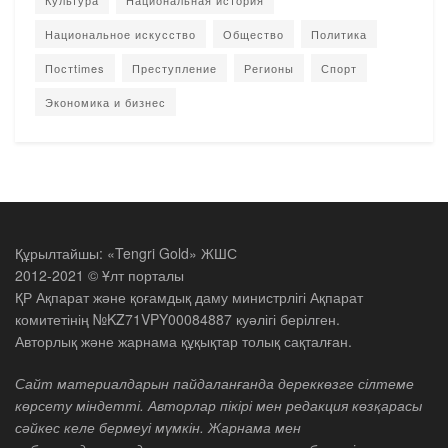
Национальное искусство
Общество
Политика
Постtimes
Преступление
Регионы
Спорт
Экономика и бизнес
Құрылтайшы: «Tengri Gold» ЖШС
2012-2021 © Ұлт порталы
ҚР Ақпарат және қоғамдық даму министрлігі Ақпарат
комитетінің №KZ71VPY00084887 куәлігі берілген.
Авторлық және жарнама құқықтар толық сақталған.
Сайт материалдарын пайдаланғанда дереккөзге сілтеме
көрсету міндетті. Авторлар пікірі мен редакция көзқарасы
сәйкес келе бермеуі мүмкін. Жарнама мен