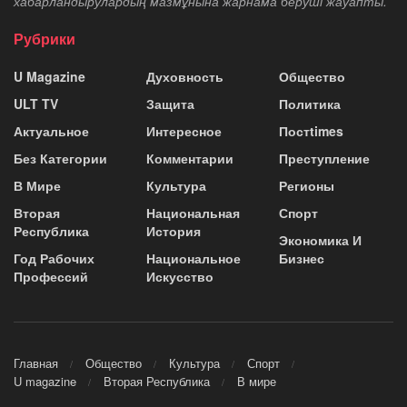
хабарландырулардың мазмұнына жарнама беруші жауапты.
Рубрики
U Magazine
Духовность
Общество
ULT TV
Защита
Политика
Актуальное
Интересное
Постtimes
Без Категории
Комментарии
Преступление
В Мире
Культура
Регионы
Вторая
Национальная
Спорт
Республика
История
Экономика И
Год Рабочих
Национальное
Бизнес
Профессий
Искусство
Главная
Общество
Культура
Спорт
U magazine
Вторая Республика
В мире