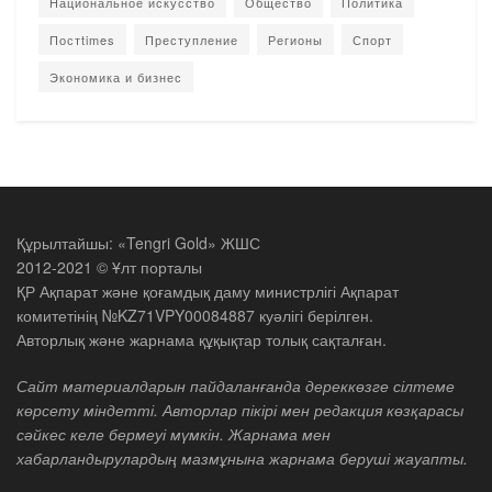
Национальное искусство
Общество
Политика
Постtimes
Преступление
Регионы
Спорт
Экономика и бизнес
Құрылтайшы: «Tengri Gold» ЖШС
2012-2021 © Ұлт порталы
ҚР Ақпарат және қоғамдық даму министрлігі Ақпарат
комитетінің №KZ71VPY00084887 куәлігі берілген.
Авторлық және жарнама құқықтар толық сақталған.
Сайт материалдарын пайдаланғанда дереккөзге сілтеме
көрсету міндетті. Авторлар пікірі мен редакция көзқарасы
сәйкес келе бермеуі мүмкін. Жарнама мен
хабарландырулардың мазмұнына жарнама беруші жауапты.