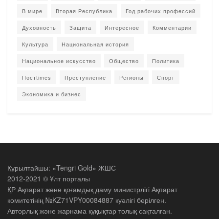
В мире
Вторая Республика
Год рабочих профессий
Духовность
Защита
Интересное
Комментарии
Культура
Национальная история
Национальное искусство
Общество
Политика
Постtimes
Преступление
Регионы
Спорт
Экономика и бизнес
Құрылтайшы: «Tengri Gold» ЖШС
2012-2021 © Ұлт порталы
ҚР Ақпарат және қоғамдық даму министрлігі Ақпарат
комитетінің №KZ71VPY00084887 куәлігі берілген.
Авторлық және жарнама құқықтар толық сақталған.