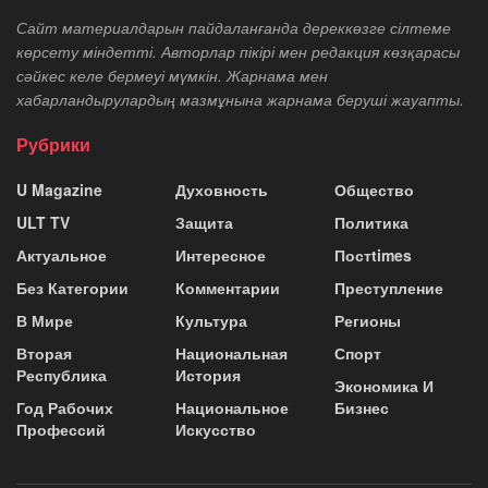
Сайт материалдарын пайдаланғанда дереккөзге сілтеме
көрсету міндетті. Авторлар пікірі мен редакция көзқарасы
сәйкес келе бермеуі мүмкін. Жарнама мен
хабарландырулардың мазмұнына жарнама беруші жауапты.
Рубрики
U Magazine
Духовность
Общество
ULT TV
Защита
Политика
Актуальное
Интересное
Постtimes
Без Категории
Комментарии
Преступление
В Мире
Культура
Регионы
Вторая
Национальная
Спорт
Республика
История
Экономика И
Год Рабочих
Национальное
Бизнес
Профессий
Искусство