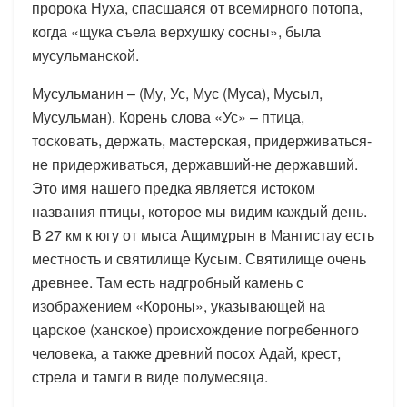
пророка Нуха, спасшаяся от всемирного потопа,
когда «щука съела верхушку сосны», была
мусульманской.
Мусульманин – (Му, Ус, Мус (Муса), Мусыл,
Мусульман). Корень слова «Ус» – птица,
тосковать, держать, мастерская, придерживаться-
не придерживаться, державший-не державший.
Это имя нашего предка является истоком
названия птицы, которое мы видим каждый день.
В 27 км к югу от мыса Ащимұрын в Мангистау есть
местность и святилище Кусым. Святилище очень
древнее. Там есть надгробный камень с
изображением «Короны», указывающей на
царское (ханское) происхождение погребенного
человека, а также древний посох Адай, крест,
стрела и тамги в виде полумесяца.