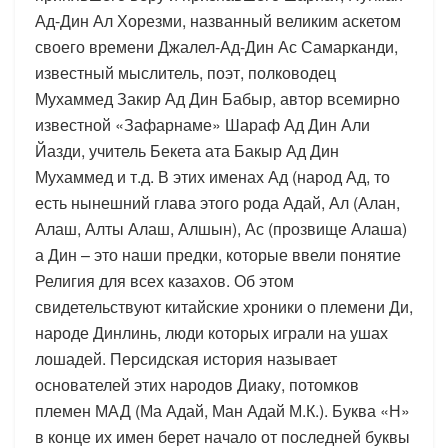
Ад-Дин Ал Хорезми, названный великим аскетом
своего времени Джалел-Ад-Дин Ас Самарканди,
известный мыслитель, поэт, полководец
Мухаммед Закир Ад Дин Бабыр, автор всемирно
известной «Зафарнаме» Шараф Ад Дин Али
Йазди, учитель Бекета ата Бакыр Ад Дин
Мухаммед и т.д. В этих именах Ад (народ Ад, то
есть нынешний глава этого рода Адай, Ал (Алан,
Алаш, Алты Алаш, Алшын), Ас (прозвище Алаша)
а Дин – это наши предки, которые ввели понятие
Религия для всех казахов. Об этом
свидетельствуют китайские хроники о племени Ди,
народе Динлинь, люди которых играли на ушах
лошадей. Персидская история называет
основателей этих народов Диаку, потомков
племен МАД (Ма Адай, Ман Адай М.К.). Буква «Н»
в конце их имен берет начало от последней буквы