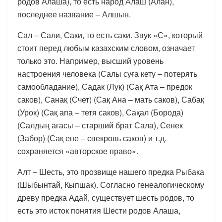
родов Алаша), то есть народ Алаш (Алан),
последнее название – Алшын.
Сал – Сали, Саки, то есть саки. Звук «С», который
стоит перед любым казахским словом, означает
только это. Например, высший уровень
настроения человека (Салы суға кету – потерять
самообладание), Садак (Лук) (Сақ Ата – предок
саков), Санақ (Счет) (Сақ Ана – мать саков), Сабақ
(Урок) (Сақ апа – тетя саков), Сақал (Борода)
(Салдың ағасы – старший брат Сала), Сенек
(Забор) (Сақ ене – свекровь саков) и т.д.
сохраняется «авторское право».
Алт – Шесть, это прозвище нашего предка Рыбака
(Шыбынтай, Кыпшак). Согласно генеалогическому
древу предка Адай, существует шесть родов, то
есть это исток понятия Шести родов Алаша,