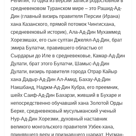
Религия, то одна из версий записи родословной в
средневековом Туранском мире – это Рашид-Ад-
Дин (главный визирь правителя Персии (Ирана)
хана Казанского, прямой потомок Чингисхана,
средневековый историк), Ала-Ад-Дин Мухаммед
Хорезмшах, его сын султан Джелял-Ад-Дин, брат
эмира Булатчи, правившего областью от
Сырдарьи до Иле в средневековье, Камар-Ад-Дин
Дулати, брат этого Булатчи, Шамыс-Ад-Дин
Дулати, визирь правителя города Отрар Кайыр
хана Дадыр-Ад-Дин Ал-Амид, Бахау-Ад-Дин
Накшбанд, Наджм-Ад-Дин Кубра, его преемник,
шейх Саиф-Ад-Дин Бахарзи, живший в Бухаре и
непосредственно обучавший хана Золотой Орды
Берке, средневековый мусульманский ученый
Нур-Ад-Дин Хорезми, духовный наставник
великого монгольского правителя Узбек-хана,
принявшего веру и признавшего шариат, Нугман-