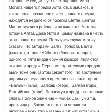
которое не сходит с уст всех народов мира.
Могила нашего предка Алта, отца рыбаков, а
также поле, названное в честь нашего предка,
находятся недалеко от поселка Шетпе, центра
Мангистауского района, и называются Алталы
(страна Алта). Даже Ялта в Крыму названа в честь
этого нашего предка. Пользуясь случаем, хочу
сказать, что авторами Балты (топора), Балги
(молота), а также Айбалты (боевого топора),
одного из пяти видов оружия казахов, являются
эти наши предки. Первыми строителями городов
были тоже они. В этом секрет того, что восточные
народы до недавнего времени называли город
«Балык» (рыба). Балхаш (озеро), Балкан (горы),
Балтийское (море), Баласагун (город) – составные
слова. Полное значение – Рыбак Сак Гун и т.д.
прозвища рыбаков, то есть они являются
авторами всех этих названий. От них остались и