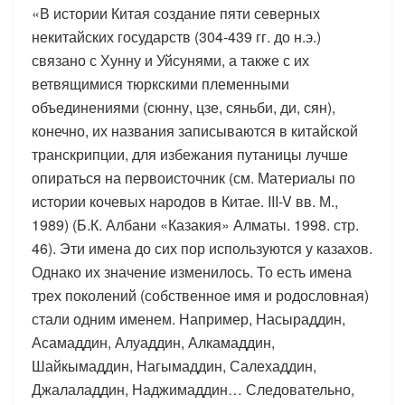
«В истории Китая создание пяти северных
некитайских государств (304-439 гг. до н.э.)
связано с Хунну и Уйсунями, а также с их
ветвящимися тюркскими племенными
объединениями (сюнну, цзе, сяньби, ди, сян),
конечно, их названия записываются в китайской
транскрипции, для избежания путаницы лучше
опираться на первоисточник (см. Материалы по
истории кочевых народов в Китае. III-V вв. М.,
1989) (Б.К. Албани «Казакия» Алматы. 1998. стр.
46). Эти имена до сих пор используются у казахов.
Однако их значение изменилось. То есть имена
трех поколений (собственное имя и родословная)
стали одним именем. Например, Насыраддин,
Асамаддин, Алуаддин, Алкамаддин,
Шайкымаддин, Нагымаддин, Салехаддин,
Джалаладдин, Наджимаддин… Следовательно,