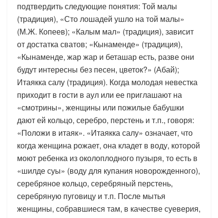
подтвердить следующие понятия: Той малы
(традиция), «Сто лошадей ушло на той малы»
(М.Ж. Копеев); «Калым мал» (традиция), зависит
от достатка сватов; «Кынаменде» (традиция),
«Кынаменде, жар жар и беташар есть, разве они
будут интересны без песен, цветок?» (Абай);
Итаякка салу (традиция). Когда молодая невестка
приходит в гости в аул или ее приглашают на
«смотрины», женщины или пожилые бабушки
дают ей кольцо, серебро, перстень и т.п., говоря:
«Положи в итаяк». «Итаякка салу» означает, что
когда женщина рожает, она кладет в воду, которой
моют ребенка из околоплодного пузыря, то есть в
«шилде суы» (воду для купания новорожденного),
серебряное кольцо, серебряный перстень,
серебряную пуговицу и т.п. После мытья
женщины, собравшиеся там, в качестве суеверия,