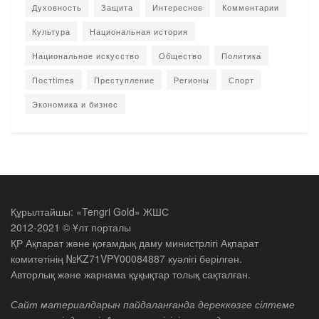
Духовность
Защита
Интересное
Комментарии
Культура
Национальная история
Национальное искусство
Общество
Политика
Постtimes
Преступление
Регионы
Спорт
Экономика и бизнес
Құрылтайшы: «Tengri Gold» ЖШС
2012-2021 © Ұлт порталы
ҚР Ақпарат және қоғамдық даму министрлігі Ақпарат
комитетінің №KZ71VPY00084887 куәлігі берілген.
Авторлық және жарнама құқықтар толық сақталған.
Сайт материалдарын пайдаланғанда дереккөзге сілтеме