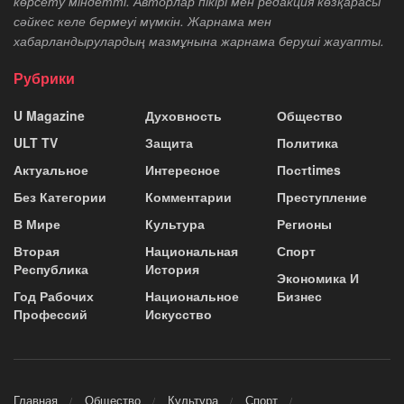
көрсету міндетті. Авторлар пікірі мен редакция көзқарасы
сәйкес келе бермеуі мүмкін. Жарнама мен
хабарландырулардың мазмұнына жарнама беруші жауапты.
Рубрики
U Magazine
Духовность
Общество
ULT TV
Защита
Политика
Актуальное
Интересное
Постtimes
Без Категории
Комментарии
Преступление
В Мире
Культура
Регионы
Вторая
Национальная
Спорт
Республика
История
Экономика И
Год Рабочих
Национальное
Бизнес
Профессий
Искусство
Главная
Общество
Культура
Спорт