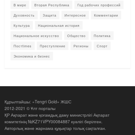
В мире
Вторая Республика
Год рабочих профессий
Духовность
Защита
Интересное
Комментарии
Культура
Национальная история
Национальное искусство
Общество
Политика
Постtimes
Преступление
Регионы
Спорт
Экономика и бизнес
Құрылтайшы: «Tengri Gold» ЖШС
2012-2021 © Ұлт порталы
ҚР Ақпарат және қоғамдық даму министрлігі Ақпарат
комитетінің №KZ71VPY00084887 куәлігі берілген.
Авторлық және жарнама құқықтар толық сақталған.