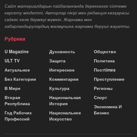
Сайт материалдарын пайдаланғанда дереккөзге сілтеме
көрсету міндетті. Авторлар пікірі мен редакция көзқарасы
сәйкес келе бермеуі мүмкін. Жарнама мен
хабарландырулардың мазмұнына жарнама беруші жауапты.
Рубрики
U Magazine
Духовность
Общество
ULT TV
Защита
Политика
Актуальное
Интересное
Постtimes
Без Категории
Комментарии
Преступление
В Мире
Культура
Регионы
Вторая
Национальная
Спорт
Республика
История
Экономика И
Год Рабочих
Национальное
Бизнес
Профессий
Искусство