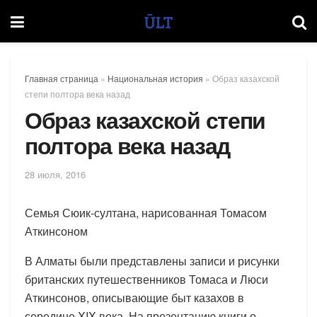
Главная страница
»
Национальная история
»
Образ казахской
степи полтора века назад
Образ казахской степи
полтора века назад
28 июля, 2016
Семья Сюик-султана, нарисованная Томасом
Аткинсоном
В Алматы были представлены записи и рисунки
британских путешественников Томаса и Люси
Аткинсонов, описывающие быт казахов в
середине XIX века. На презентацию книги о