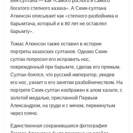
Бек-султана — как «самого рослого и самого
богатого степного казаха». А Сюик-султана
Аткинсон описывает как «степного разбойника и
барымтача, который и в 80 лет не оставлял
барымту».
Томас Аткинсон также оставил в истории
портреты казахских султанов. Однако Сюик-
султан попросил его исправить нос,
поврежденный при барымте, сделав его прямым.
Султан боялся, что русский император, увидев
его нос, узнает о его занятии разбойничеством. На
портрете Сюик-султан изображен в алом халате, с
золотой медалью, присланной Первым
Александром, на груди и с мечом, перекинутым
через плечо.
Единственная сохранившаяся фотография