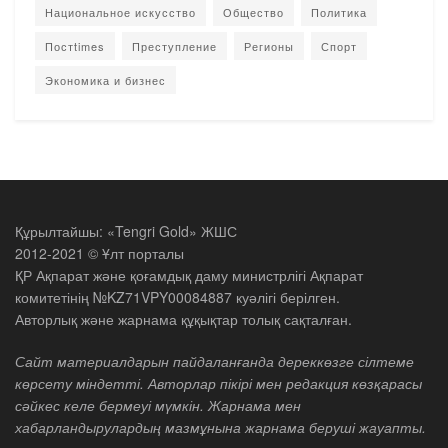
Национальное искусство
Общество
Политика
Постtimes
Преступление
Регионы
Спорт
Экономика и бизнес
Құрылтайшы: «Tengri Gold» ЖШС
2012-2021 © Ұлт порталы
ҚР Ақпарат және қоғамдық даму министрлігі Ақпарат
комитетінің №KZ71VPY00084887 куәлігі берілген.
Авторлық және жарнама құқықтар толық сақталған.
Сайт материалдарын пайдаланғанда дереккөзге сілтеме
көрсету міндетті. Авторлар пікірі мен редакция көзқарасы
сәйкес келе бермеуі мүмкін. Жарнама мен
хабарландырулардың мазмұнына жарнама беруші жауапты.