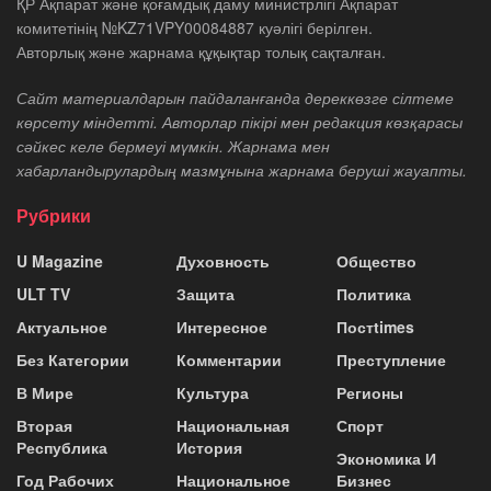
ҚР Ақпарат және қоғамдық даму министрлігі Ақпарат
комитетінің №KZ71VPY00084887 куәлігі берілген.
Авторлық және жарнама құқықтар толық сақталған.
Сайт материалдарын пайдаланғанда дереккөзге сілтеме
көрсету міндетті. Авторлар пікірі мен редакция көзқарасы
сәйкес келе бермеуі мүмкін. Жарнама мен
хабарландырулардың мазмұнына жарнама беруші жауапты.
Рубрики
U Magazine
Духовность
Общество
ULT TV
Защита
Политика
Актуальное
Интересное
Постtimes
Без Категории
Комментарии
Преступление
В Мире
Культура
Регионы
Вторая
Национальная
Спорт
Республика
История
Экономика И
Год Рабочих
Национальное
Бизнес