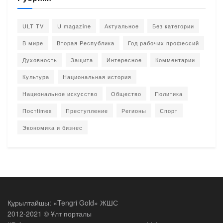
ULT TV
U magazine
Актуальное
Без категории
В мире
Вторая Республика
Год рабочих профессий
Духовность
Защита
Интересное
Комментарии
Культура
Национальная история
Национальное искусство
Общество
Политика
Постtimes
Преступление
Регионы
Спорт
Экономика и бизнес
Құрылтайшы: «Tengri Gold» ЖШС
2012-2021 © Ұлт порталы