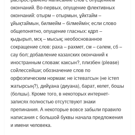
окончаний. Во-первых, опущение флективных
окончаний: отырм – отырмын, ұйктайм –
ұйықтаймын, билмейм – білмеймін; если слово
общепонятно, опущение гласных: кдрп –
қыдырып, мсқ – мысық; необоснованное
сокращение слов: раха – рахмет, см – сәлем, сб –
сау бол; добавление казахских окончаний к
иностранным словам: каксын?, плизбен (please)
сойлессейши; обозначение слов по
орфоэпическим нормам: не істеватсын (не істеп
жатырсың?), дийұана (диуана), барат, келет, бошы
(болшы). Кроме того, в некоторых интернет-
записях полностью отсутствуют знаки
препинания. А некоторые вовсе забыли правило
написания с большой буквы начала предложения
и имени человека.