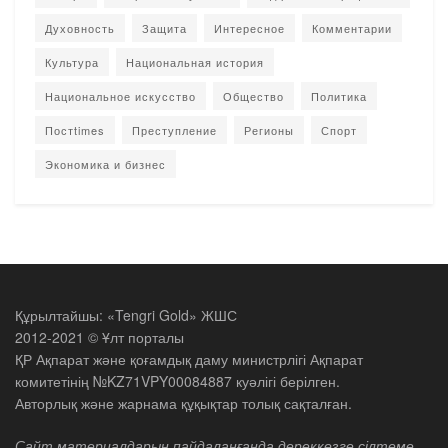
Духовность
Защита
Интересное
Комментарии
Культура
Национальная история
Национальное искусство
Общество
Политика
Постtimes
Преступление
Регионы
Спорт
Экономика и бизнес
Құрылтайшы: «Tengri Gold» ЖШС
2012-2021 © Ұлт порталы
ҚР Ақпарат және қоғамдық даму министрлігі Ақпарат
комитетінің №KZ71VPY00084887 куәлігі берілген.
Авторлық және жарнама құқықтар толық сақталған.
Сайт материалдарын пайдаланғанда дереккөзге сілтеме