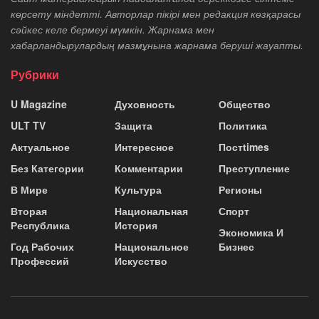
көрсету міндетті. Авторлар пікірі мен редакция көзқарасы
сәйкес келе бермеуі мүмкін. Жарнама мен
хабарландырулардың мазмұнына жарнама беруші жауапты.
Рубрики
U Magazine
Духовность
Общество
ULT TV
Защита
Политика
Актуальное
Интересное
Постtimes
Без Категории
Комментарии
Преступление
В Мире
Культура
Регионы
Вторая
Национальная
Спорт
Республика
История
Экономика И
Год Рабочих
Национальное
Бизнес
Профессий
Искусство