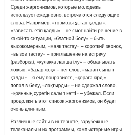
Среди жаргонизмов, которые молодежь
использует ежедневно, встречаются следующие
слова. Например, «тормозы ұстап қалды»,
«зависать етіп қалды» – не смог найти решение в
какой-то ситуации, «блатной болу» – быть
высокомерным, «маяк тастау» – короткий звонок,
«вызов тастау» – приглашение на встречу
(разборка), «құлаққа лапша ілу» – обманывать
ложью, «базар жоқ» – нет слов, «маған сынып
қалды» – я ему понравился, «қораға кірді» –
попал в беду, «лақтырды» – не сдержал слово,
«қоянның суретін салып кетті» – убежал. Если
продолжить этот список жаргонизмов, он будет
очень длинным.
Различные сайты в интернете, зарубежные
телеканалы и их программы, компьютерные игры