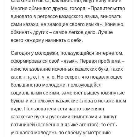
казахского языка, как известно, ищут вину вовне.
Многие обвиняют других, говоря: «Правительство
виновато в регрессе казахского языка, виноваты
сами казахи, не знающие своего языка». Конечно,
обвинять других – самое легкое дело. Лучше
всего каждому начинать с себя.
Сегодня у молодежи, пользующейся интернетом,
сформировался свой «язык». Первая проблема –
неиспользование исконных казахских букв, таких
как қ, ғ, ң, ә, і, ү, ұ, ө. Не секрет, что подавляющее
большинство молодежи, пользующейся
социальными сетями, заменяет вышеупомянутые
буквы и использует казахские слова в искаженном
виде. Пользователи сети часто заменяют
казахские буквы русскими символами и пишут
латиницей (особенно в языке агентов), то есть
учащаяся молодежь по своему усмотрению