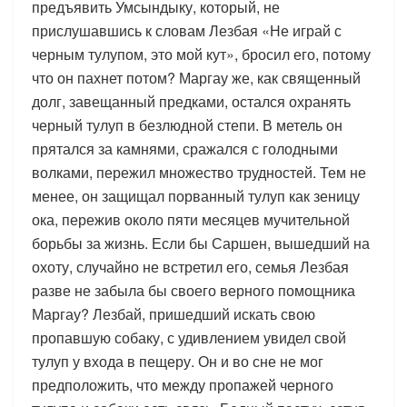
предъявить Умсындыку, который, не
прислушавшись к словам Лезбая «Не играй с
черным тулупом, это мой кут», бросил его, потому
что он пахнет потом? Маргау же, как священный
долг, завещанный предками, остался охранять
черный тулуп в безлюдной степи. В метель он
прятался за камнями, сражался с голодными
волками, пережил множество трудностей. Тем не
менее, он защищал порванный тулуп как зеницу
ока, пережив около пяти месяцев мучительной
борьбы за жизнь. Если бы Саршен, вышедший на
охоту, случайно не встретил его, семья Лезбая
разве не забыла бы своего верного помощника
Маргау? Лезбай, пришедший искать свою
пропавшую собаку, с удивлением увидел свой
тулуп у входа в пещеру. Он и во сне не мог
предположить, что между пропажей черного