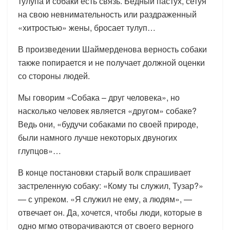
тулупа и собаки есть связь. Бедный пастух, сетуя
на свою невнимательность или раздраженный
«хитростью» жены, бросает тулуп…
В произведении Шаймерденова верность собаки
также попирается и не получает должной оценки
со стороны людей.
Мы говорим «Собака – друг человека», но
насколько человек является «другом» собаке?
Ведь они, «будучи собаками по своей природе,
были намного лучше некоторых двуногих
глупцов»…
В конце постановки старый волк спрашивает
застреленную собаку: «Кому ты служил, Тузар?»
— с упреком. «Я служил не ему, а людям», —
отвечает он. Да, хочется, чтобы люди, которые в
одно мгмо отворачиваются от своего верного