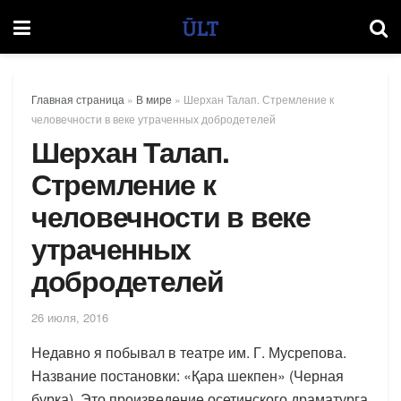
Главная страница
»
В мире
»
Шерхан Талап. Стремление к
человечности в веке утраченных добродетелей
Шерхан Талап.
Стремление к
человечности в веке
утраченных
добродетелей
26 июля, 2016
Недавно я побывал в театре им. Г. Мусрепова.
Название постановки: «Қара шекпен» (Черная
бурка). Это произведение осетинского драматурга