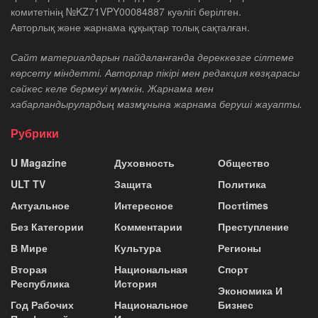
комитетінің №KZ71VPY00084887 куәлігі берілген.
Авторлық және жарнама құқықтар толық сақталған.
Сайт материалдарын пайдаланғанда дереккөзге сілтеме
көрсету міндетті. Авторлар пікірі мен редакция көзқарасы
сәйкес келе бермеуі мүмкін. Жарнама мен
хабарландырулардың мазмұнына жарнама беруші жауапты.
Рубрики
U Magazine
Духовность
Общество
ULT TV
Защита
Политика
Актуальное
Интересное
Постtimes
Без Категории
Комментарии
Преступление
В Мире
Культура
Регионы
Вторая
Национальная
Спорт
Республика
История
Экономика И
Год Рабочих
Национальное
Бизнес