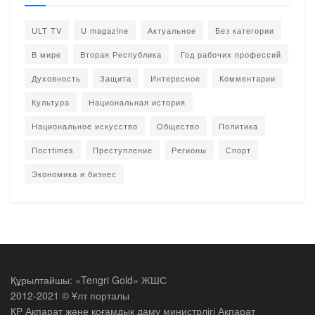
ULT TV
U magazine
Актуальное
Без категории
В мире
Вторая Республика
Год рабочих профессий
Духовность
Защита
Интересное
Комментарии
Культура
Национальная история
Национальное искусство
Общество
Политика
Постtimes
Преступление
Регионы
Спорт
Экономика и бизнес
Құрылтайшы: «Tengri Gold» ЖШС
2012-2021 © Ұлт порталы
ҚР Ақпарат және қоғамдық даму министрлігі Ақпарат