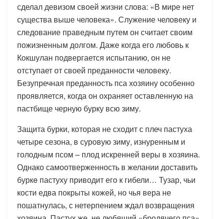
сделал девизом своей жизни слова: «В мире нет
существа выше человека». Служение человеку и
следование праведным путем он считает своим
пожизненным долгом. Даже когда его любовь к
Кокшулан подвергается испытанию, он не
отступает от своей преданности человеку.
Безупречная преданность пса хозяину особенно
проявляется, когда он охраняет оставленную на
пастбище черную бурку всю зиму.
Защита бурки, которая не сходит с плеч пастуха
четыре сезона, в суровую зиму, изнуренным и
голодным псом – плод искренней веры в хозяина.
Однако самоотверженность в желании доставить
буркe пастуху приводит его к гибели… Тузар, чьи
кости едва покрыты кожей, но чья вера не
пошатнулась, с нетерпением ждал возвращения
хозяина. Пастух же, не любящий «бродячего пса»,