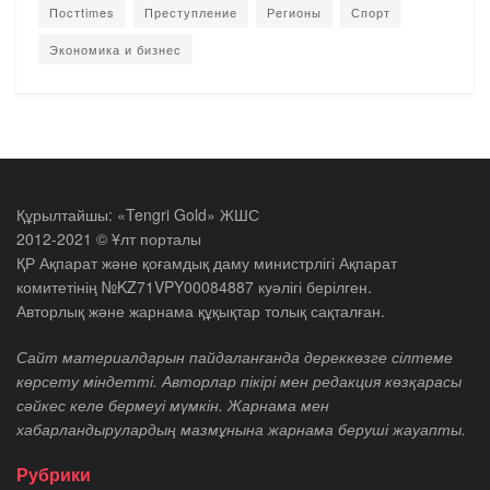
Постtimes
Преступление
Регионы
Спорт
Экономика и бизнес
Құрылтайшы: «Tengri Gold» ЖШС
2012-2021 © Ұлт порталы
ҚР Ақпарат және қоғамдық даму министрлігі Ақпарат
комитетінің №KZ71VPY00084887 куәлігі берілген.
Авторлық және жарнама құқықтар толық сақталған.
Сайт материалдарын пайдаланғанда дереккөзге сілтеме
көрсету міндетті. Авторлар пікірі мен редакция көзқарасы
сәйкес келе бермеуі мүмкін. Жарнама мен
хабарландырулардың мазмұнына жарнама беруші жауапты.
Рубрики