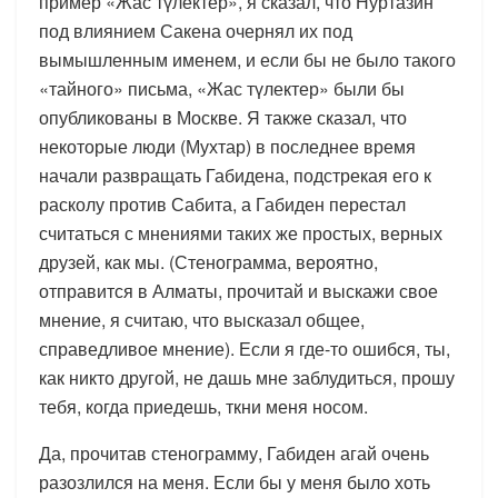
пример «Жас түлектер», я сказал, что Нуртазин
под влиянием Сакена очернял их под
вымышленным именем, и если бы не было такого
«тайного» письма, «Жас түлектер» были бы
опубликованы в Москве. Я также сказал, что
некоторые люди (Мухтар) в последнее время
начали развращать Габидена, подстрекая его к
расколу против Сабита, а Габиден перестал
считаться с мнениями таких же простых, верных
друзей, как мы. (Стенограмма, вероятно,
отправится в Алматы, прочитай и выскажи свое
мнение, я считаю, что высказал общее,
справедливое мнение). Если я где-то ошибся, ты,
как никто другой, не дашь мне заблудиться, прошу
тебя, когда приедешь, ткни меня носом.
Да, прочитав стенограмму, Габиден агай очень
разозлился на меня. Если бы у меня было хоть