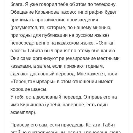
блага. Я уже говорил тебе об этом по телефону.
Обещание Кирьянова таково: типография будет
принимать прозаические произведения
(разумеется, те, которые, по нашему мнению,
пригодны для публикации на русском языке)
непосредственно на казахском языке. «Оянған
өлкесі» Габита был принят по этому обещанию.
Они сами организуют рецензирование местными
казахами, а затем, если признают годным,
сделают дословный перевод. Мне кажется, твои
«Терең тамырлары» в этом отношении имеют
хорошие шансы.
У тебя есть дословный перевод. Отправь его на
имя Кирьянова (у тебя, наверное, есть один
экземпляр).
Привези его сам, если приедешь. Кстати, Габит
агай не считает удобным, если ты приедешь сюда