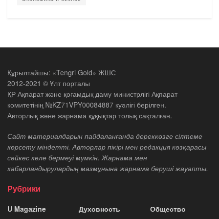
Құрылтайшы: «Tengri Gold» ЖШС
2012-2021 © Ұлт порталы
ҚР Ақпарат және қоғамдық даму министрлігі Ақпарат
комитетінің №KZ71VPY00084887 куәлігі берілген.
Авторлық және жарнама құқықтар толық сақталған.
Сайт материалдарын пайдаланғанда дереккөзге сілтеме
көрсету міндетті. Авторлар пікірі мен редакция көзқарасы
сәйкес келе бермеуі мүмкін. Жарнама мен
хабарландырулардың мазмұнына жарнама беруші жауапты.
Рубрики
U Magazine
Духовность
Общество