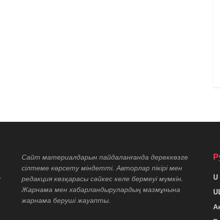
Р
Сайт материалдарын пайдаланғанда дереккөзге
сілтеме көрсету міндетті. Авторлар пікірі мен
U
т
редакция көзқарасы сәйкес келе бермеуі мүмкін.
Жарнама мен хабарландырулардың мазмұнына
U
жарнама беруші жауапты.
А