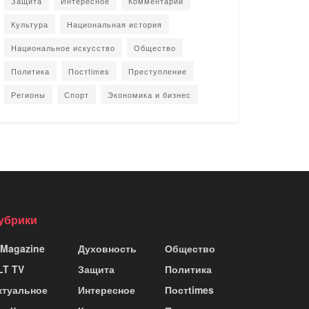
Защита
Интересное
Комментарии
Культура
Национальная история
Национальное искусство
Общество
Политика
Постtimes
Преступление
Регионы
Спорт
Экономика и бизнес
убрики
 Magazine
Духовность
Общество
LT TV
Защита
Политика
ктуальное
Интересное
Постtimes