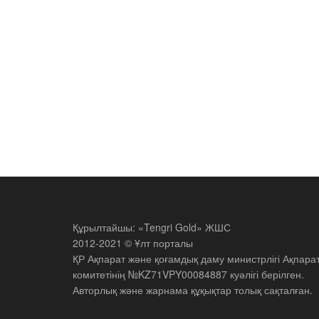
Құрылтайшы: «Tengri Gold» ЖШС
2012-2021 © Ұлт порталы
ҚР Ақпарат және қоғамдық даму министрлігі Ақпара
комитетінің №KZ71VPY00084887 куәлігі берілген.
Авторлық және жарнама құқықтар толық сақталған.