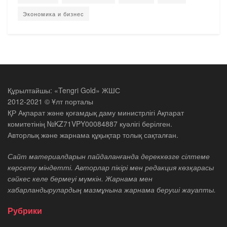
Экономика и бизнес
Құрылтайшы: «Tengri Gold» ЖШС
2012-2021 © Ұлт порталы
ҚР Ақпарат және қоғамдық даму министрлігі Ақпарат
комитетінің №KZ71VPY00084887 куәлігі берілген.
Авторлық және жарнама құқықтар толық сақталған.
Сайт материалдарын пайдаланғанда дереккөзге сілтеме
көрсету міндетті. Авторлар пікірі мен редакция көзқарасы
сәйкес келе бермеуі мүмкін. Жарнама мен
хабарландырулардың мазмұнына жарнама беруші жауапты.
Рубрики