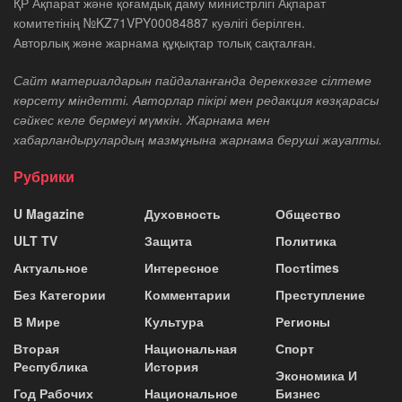
ҚР Ақпарат және қоғамдық даму министрлігі Ақпарат
комитетінің №KZ71VPY00084887 куәлігі берілген.
Авторлық және жарнама құқықтар толық сақталған.
Сайт материалдарын пайдаланғанда дереккөзге сілтеме
көрсету міндетті. Авторлар пікірі мен редакция көзқарасы
сәйкес келе бермеуі мүмкін. Жарнама мен
хабарландырулардың мазмұнына жарнама беруші жауапты.
Рубрики
U Magazine
Духовность
Общество
ULT TV
Защита
Политика
Актуальное
Интересное
Постtimes
Без Категории
Комментарии
Преступление
В Мире
Культура
Регионы
Вторая
Национальная
Спорт
Республика
История
Экономика И
Год Рабочих
Национальное
Бизнес