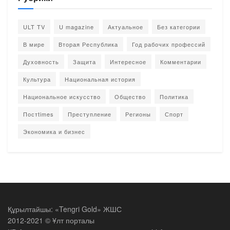
ULT TV
U magazine
Актуальное
Без категории
В мире
Вторая Республика
Год рабочих профессий
Духовность
Защита
Интересное
Комментарии
Культура
Национальная история
Национальное искусство
Общество
Политика
Постtimes
Преступление
Регионы
Спорт
Экономика и бизнес
Құрылтайшы: «Tengri Gold» ЖШС
2012-2021 © Ұлт порталы