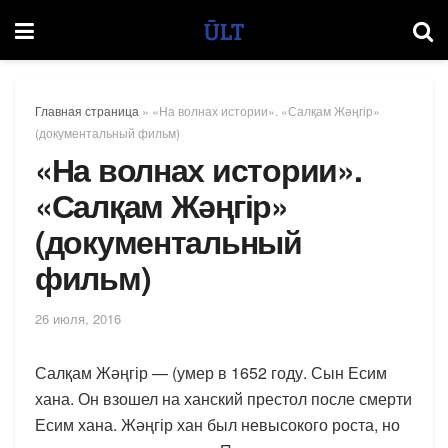
Главная страница
»
«На волнах истории». «Салқам Жәңгір»
(документальный фильм)
«На волнах истории».
«Салқам Жәңгір»
(документальный
фильм)
26 июля, 2016
Салқам Жәңгір — (умер в 1652 году. Сын Есим
хана. Он взошел на ханский престол после смерти
Есим хана. Жәңгір хан был невысокого роста, но