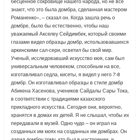
бесценное сокровище нашего народа, но не все
знают, что это была домбра, сделанная мастером
Романенко», – сказал он. Когда зашла речь о
домбре, было бы естественно, чтобы наш
уважаемый Акселеу Сейдимбек, который своими
глазами видел образцы домбр, использовавшихся
аркинскими сал-сери, осветил бы свой мир.
Ученый, исследовавший искусство кюя, сам был
универсальным человеком, способным на все,
изготавливал седла, кисеты, я видел у него 7-8
домбр. Он изготавливал образцы в стиле домбр
Абикена Хасенова, учеников Сайдалы Сары Тока,
в соответствии с традициями казахского
прикладного искусства. Сегодня они, вероятно,
хранятся в домах их детей. Я не слышал, чтобы их
передавали в музей. Одно чудо – он играл на
созданных им кюях на созданных им домбрах. Он
дарил домбру тому, кто был в настроении, и