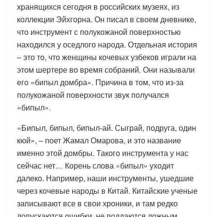
хранящихся сегодня в российских музеях, из
коллекции Эйхгорна. Он писал в своем дневнике,
что инструмент с полукожаной поверхностью
находился у оседлого народа. Отдельная история
– это то, что женщины кочевых узбеков играли на
этом шертере во время собраний. Они называли
его «бипыл домбра». Причина в том, что из-за
полукожаной поверхности звук получался
«бипыл».
«Бипыл, бипыл, бипыл-ай. Сыграй, подруга, один
кюй», – поет Жамал Омарова, и это название
именно этой домбры. Такого инструмента у нас
сейчас нет… Корень слова «бипыл» уходит
далеко. Например, наши инструменты, ушедшие
через кочевые народы в Китай. Китайские ученые
записывают все в свои хроники, и там редко
допускаются ошибки, не поддаются ложным