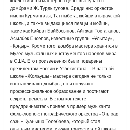
коллективов и мастеров сцены выступают с
домбрами Ж. Турдыгулова. Среди них оркестры
имени Курмангазы, Тәттімбета, кюйши атырауской
школы, а также выдающиеся певцы и кюйши,
такие как Кайрат Байбосынов, Айтжан Токтаганов,
Асылбек Енсепов, известные группы «Ұлытау»,
«Қоңыр». Кроме того, домбра мастера хранится в
Музее музыкальных инструментов народов мира
в США. Его произведения были подарены
президентам России и Узбекистана… В частной
школе «Жолаушы» мастера сегодня не только
изготавливают домбры, но и получают
профессиональное образование и постигают
секреты ремесла. В этом контексте
предприниматель привел в пример музыканта
фольклорно-этнографического оркестра «Отырар
сазы» Куаныша Толебаева, который стал
опытным мастером, изучив тонкости этой школы