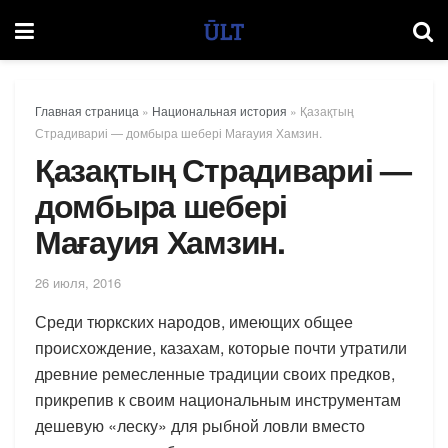
Главная страница
»
Национальная история
»
Қазақтың
Страдивариі — домбыра шебері Мағауия Хамзин.
Қазақтың Страдивариі —
домбыра шебері
Мағауия Хамзин.
26 июля, 2016
Среди тюркских народов, имеющих общее
происхождение, казахам, которые почти утратили
древние ремесленные традиции своих предков,
прикрепив к своим национальным инструментам
дешевую «леску» для рыбной ловли вместо