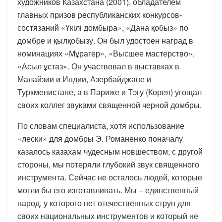
художников Казахстана (2001), обладателем
главных призов республиканских конкурсов-
состязаний «Үкілі домбыра», «Дана қобыз» по
домбре и қылқобызу. Он был удостоен наград в
номинациях «Мұрагер», «Высшее мастерство»,
«Асыл ұстаз». Он участвовал в выставках в
Малайзии и Индии, Азербайджане и
Туркменистане, а в Париже и Тэгу (Корея) угощал
своих коллег звуками священной черной домбры.
По словам специалиста, хотя использование
«лески» для домбры Э. Романенко поначалу
казалось казахам чудесным новшеством, с другой
стороны, мы потеряли глубокий звук священного
инструмента. Сейчас не осталось людей, которые
могли бы его изготавливать. Мы – единственный
народ, у которого нет отечественных струн для
своих национальных инструментов и который не