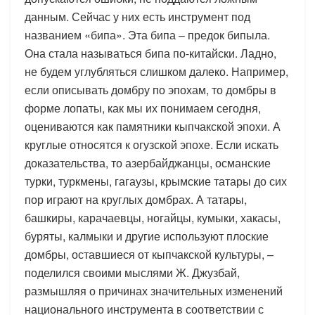
данным. Сейчас у них есть инструмент под
названием «бипа». Эта бипа – предок бипыла.
Она стала называться бипа по-китайски. Ладно,
не будем углубляться слишком далеко. Например,
если описывать домбру по эпохам, то домбры в
форме лопаты, как мы их понимаем сегодня,
оцениваются как памятники кыпчакской эпохи. А
круглые относятся к огузской эпохе. Если искать
доказательства, то азербайджанцы, османские
турки, туркмены, гагаузы, крымские татары до сих
пор играют на круглых домбрах. А татары,
башкиры, карачаевцы, ногайцы, кумыки, хакасы,
буряты, калмыки и другие используют плоские
домбры, оставшиеся от кыпчакской культуры, –
поделился своими мыслями Ж. Джузбай,
размышляя о причинах значительных изменений
национального инструмента в соответствии с