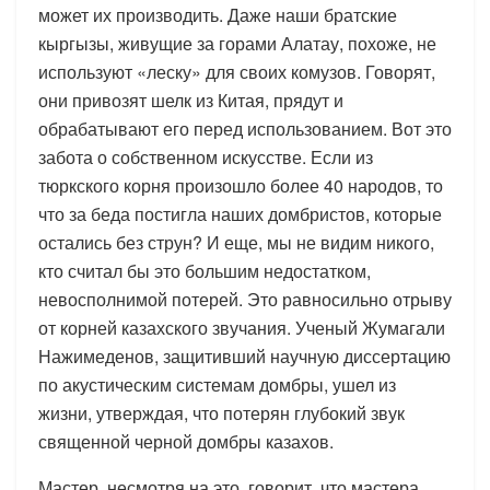
может их производить. Даже наши братские
кыргызы, живущие за горами Алатау, похоже, не
используют «леску» для своих комузов. Говорят,
они привозят шелк из Китая, прядут и
обрабатывают его перед использованием. Вот это
забота о собственном искусстве. Если из
тюркского корня произошло более 40 народов, то
что за беда постигла наших домбристов, которые
остались без струн? И еще, мы не видим никого,
кто считал бы это большим недостатком,
невосполнимой потерей. Это равносильно отрыву
от корней казахского звучания. Ученый Жумагали
Нажимеденов, защитивший научную диссертацию
по акустическим системам домбры, ушел из
жизни, утверждая, что потерян глубокий звук
священной черной домбры казахов.
Мастер, несмотря на это, говорит, что мастера