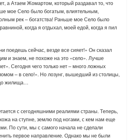
ет, а Атаем Жомартом, который раздавал то, что
ьше мое Село было богатым, влиятельным,
лным рек – богатства! Раньше мое Село было
равниной, когда я отдыхал, моей едой, когда я пил
ни поедешь сейчас, везде все сияет!» Он сказал
дим и знаем, не похоже на это «село». Лучше
яет». Сегодня чего только нет – много ложных
ломом – в село!». Но лозунг, вышедший из столицы,
 до жилища…
етается с сегодняшними реалиями страны. Теперь,
 кожа на ступне, землю под ногами, с кем нам еще
ми. По сути, мы с самого начала не сделали
енить первое направление. Однако мы не были