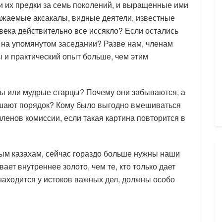
и их предки за семь поколений, и выращенные ими
уважаемые аксакалы, видные деятели, известные
века действительно все иссякло? Если остались
я на упомянутом заседании? Разве нам, членам
 и практический опыт больше, чем этим
ы или мудрые старцы? Почему они забываются, а
ушают порядок? Кому было выгодно вмешиваться
 членов комиссии, если такая картина повторится в
ным казахам, сейчас гораздо больше нужны наши
ет внутреннее золото, чем те, кто только дает
 находится у истоков важных дел, должны особо