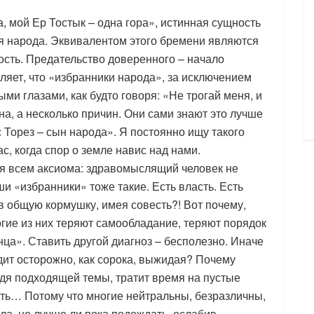
а, мой Ер Тостык – одна гора», истинная сущность
мя народа. Эквивалентом этого бремени являются
ость. Предательство доверенного – начало
ляет, что «избранники народа», за исключением
ыми глазами, как будто говоря: «Не трогай меня, и
дна, а несколько причин. Они сами знают это лучше
 Торез – сын народа». Я постоянно ищу такого
с, когда спор о земле навис над нами.
ая всем аксиома: здравомыслящий человек не
ши «избранники» тоже такие. Есть власть. Есть
 в общую кормушку, имея совесть?! Вот почему,
огие из них теряют самообладание, теряют порядок
онца». Ставить другой диагноз – бесполезно. Иначе
ит осторожно, как сорока, выжидая? Почему
дя подходящей темы, тратит время на пустые
ть… Потому что многие нейтральны, безразличны,
ла, не лучше ли пока подождать, ослабив