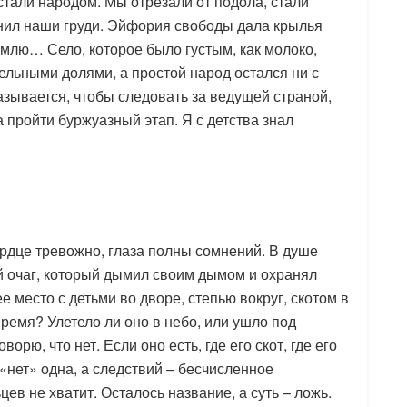
стали народом. Мы отрезали от подола, стали
нил наши груди. Эйфория свободы дала крылья
млю… Село, которое было густым, как молоко,
мельными долями, а простой народ остался ни с
азывается, чтобы следовать за ведущей страной,
пройти буржуазный этап. Я с детства знал
ердце тревожно, глаза полны сомнений. В душе
ий очаг, который дымил своим дымом и охранял
 место с детьми во дворе, степью вокруг, скотом в
время? Улетело ли оно в небо, или ушло под
ворю, что нет. Если оно есть, где его скот, где его
«нет» одна, а следствий – бесчисленное
цев не хватит. Осталось название, а суть – ложь.