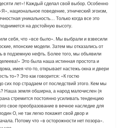
есяти лет»! Каждый сделал свой выбор. Особенно
«Я», национальное поведение, этнический эгоизм,
чностная уникальность… Только когда все это
поднимется на достойную высоту.
дили себя, что «все было». Мы выбрали и взвесили
рские, японские модели. Затем мы отказались от
ь в подземную нефть. Более того, мы объявили
делеева!» Это была наша истинная простота и
ома, имея что-то, открывает настежь окна и двери
 есть то»? Это как говорится: «К гостю
до сих пор страдаем от последствий этого. Кем мы
ь? Наша земля обширна, а народ малочислен (я
трана стремится постоянно усиливать тенденцию
это свое преобразование в вечное наследие для
один О, не так легко покажет свой двор и
ачала. Потому что «в осторожности нет позора».
у нас.