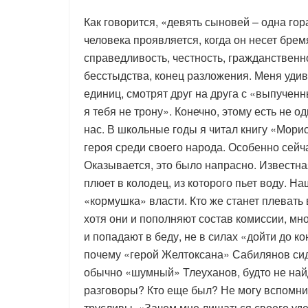
Как говорится, «девять сыновей – одна гор
человека проявляется, когда он несет бре
справедливость, честность, гражданственн
бесстыдства, конец разложения. Меня удив
единиц, смотрят друг на друга с «выпученн
я тебя не трону». Конечно, этому есть не о
нас. В школьные годы я читал книгу «Морис
героя среди своего народа. Особенно сейча
Оказывается, это было напрасно. Известн
плюет в колодец, из которого пьет воду. На
«кормушка» власти. Кто же станет плевать
хотя они и пополняют состав комиссии, мн
и попадают в беду, не в силах «дойти до к
почему «герой Желтоксана» Сабилянов сид
обычно «шумный» Тлеуханов, будто не най
разговоры? Кто еще был? Не могу вспомни
трусливы. «Зачем мне лишаться своего уде