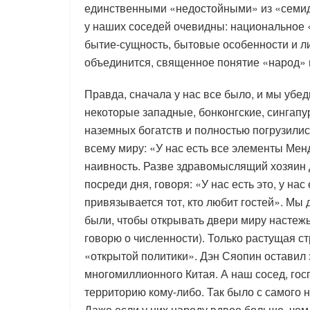
единственными «недостойными» из «семид
у наших соседей очевидны: национальное 
бытие-сущность, бытовые особенности и ли
объединится, священное понятие «народ» 
Правда, сначала у нас все было, и мы убе
некоторые западные, бонконгские, сингапу
наземных богатств и полностью погрузилис
всему миру: «У нас есть все элементы Мен
наивность. Разве здравомыслящий хозяин д
посреди дня, говоря: «У нас есть это, у нас
привязывается тот, кто любит гостей». Мы 
были, чтобы открывать двери миру настеж
говорю о численности). Только растущая с
«открытой политики». Дэн Сяопин оставил 
многомиллионного Китая. А наш сосед, госп
территорию кому-либо. Так было с самого н
Даже если у них народу вдвое больше, чем 