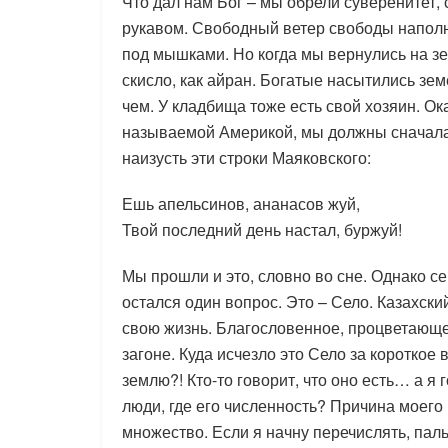
Что дал нам Бог – мы обрели суверенитет, 
рукавом. Свободный ветер свободы напол
под мышками. Но когда мы вернулись на зе
скисло, как айран. Богатые насытились зе
чем. У кладбища тоже есть свой хозяин. Ок
называемой Америкой, мы должны сначала 
наизусть эти строки Маяковского:
Ешь апельсинов, ананасов жуй,
Твой последний день настал, буржуй!
Мы прошли и это, словно во сне. Однако с
остался один вопрос. Это – Село. Казахск
свою жизнь. Благословенное, процветающее
загоне. Куда исчезло это Село за короткое 
землю?! Кто-то говорит, что оно есть… а я го
люди, где его численность? Причина моего 
множество. Если я начну перечислять, паль