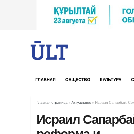
ГЛАВНАЯ
ОБЩЕСТВО
КУЛЬТУРА
С
Главная страница
»
Актуальное
»
Исраил Сапарбай. Се
Исраил Сапарбай
реформа и…