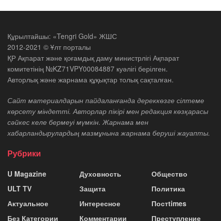
Құрылтайшы: «Tengri Gold» ЖШС
2012-2021 © Ұлт порталы
ҚР Ақпарат және қоғамдық даму министрлігі Ақпарат
комитетінің №KZ71VPY00084887 куәлігі берілген.
Авторлық және жарнама құқықтар толық сақталған.
Сайт материалдарын пайдаланғанда дереккөзге сілтеме
көрсету міндетті. Авторлар пікірі мен редакция көзқарасы
сәйкес келе бермеуі мүмкін. Жарнама мен
хабарландырулардың мазмұнына жарнама беруші жауапты.
Рубрики
U Magazine
Духовность
Общество
ULT TV
Защита
Политика
Актуальное
Интересное
Постtimes
Без Категории
Комментарии
Преступление