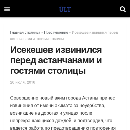
Главная страница
»
Преступление
»
Исекешев извинился перед
астанчанами и гостями столицы
Исекешев извинился
перед астанчанами и
гостями столицы
26 июля, 2016
Совершенно новый аким города Астаны принес
извинения от имени акимата за неудобства,
возникшие на дорогах и улицах после
непрекращающихся дождей, и подтвердил, что
ведется работа по предотвращению повторения