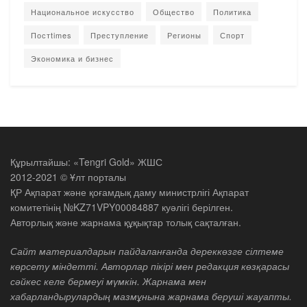
Национальное искусство
Общество
Политика
Постtimes
Преступление
Регионы
Спорт
Экономика и бизнес
Құрылтайшы: «Tengri Gold» ЖШС
2012-2021 © Ұлт порталы
ҚР Ақпарат және қоғамдық даму министрлігі Ақпарат
комитетінің №KZ71VPY00084887 куәлігі берілген.
Авторлық және жарнама құқықтар толық сақталған.
Сайт материалдарын пайдаланғанда дереккөзге сілтеме
көрсету міндетті. Авторлар пікірі мен редакция көзқарасы
сәйкес келе бермеуі мүмкін. Жарнама мен
хабарландырулардың мазмұнына жарнама беруші жауапты.