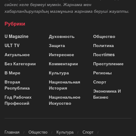
сәйкес келе бермеуі мүмкін. Жарнама мен
хабарландырулардың мазмұнына жарнама беруші жауапты.
Рубрики
U Magazine
Духовность
Общество
ULT TV
Защита
Политика
Актуальное
Интересное
Постtimes
Без Категории
Комментарии
Преступление
В Мире
Культура
Регионы
Вторая
Национальная
Спорт
Республика
История
Экономика И
Год Рабочих
Национальное
Бизнес
Профессий
Искусство
Главная
Общество
Культура
Спорт