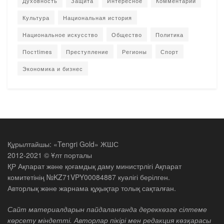
Духовность
Защита
Интересное
Комментарии
Культура
Национальная история
Национальное искусство
Общество
Политика
Постtimes
Преступление
Регионы
Спорт
Экономика и бизнес
Құрылтайшы: «Tengri Gold» ЖШС
2012-2021 © Ұлт порталы
ҚР Ақпарат және қоғамдық даму министрлігі Ақпарат
комитетінің №KZ71VPY00084887 куәлігі берілген.
Авторлық және жарнама құқықтар толық сақталған.
Сайт материалдарын пайдаланғанда дереккөзге сілтеме
көрсету міндетті. Авторлар пікірі мен редакция көзқарасы