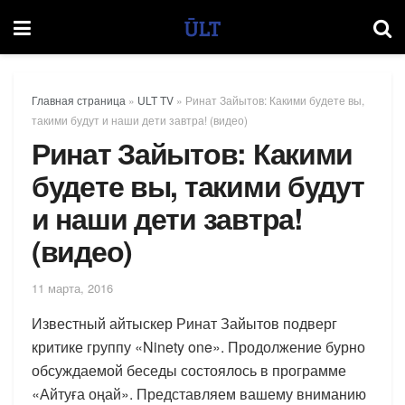
Главная страница
»
ULT TV
»
Ринат Зайытов: Какими будете вы,
такими будут и наши дети завтра! (видео)
Ринат Зайытов: Какими
будете вы, такими будут
и наши дети завтра!
(видео)
11 марта, 2016
Известный айтыскер Ринат Зайытов подверг
критике группу «Ninety one». Продолжение бурно
обсуждаемой беседы состоялось в программе
«Айтуға оңай». Представляем вашему вниманию