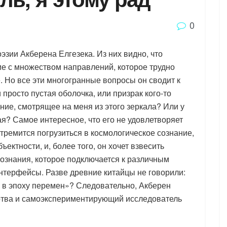
0
эзии Акберена Елгезека. Из них видно, что
ие с множеством направлений, которое трудно
 Но все эти многогранные вопросы он сводит к
и просто пустая оболочка, или призрак кого-то
ие, смотрящее на меня из этого зеркала? Или у
кая? Самое интересное, что его не удовлетворяет
тремится погрузиться в космологическое сознание,
ктности, и, более того, он хочет взвесить
ознания, которое подключается к различным
терфейсы. Разве древние китайцы не говорили:
а в эпоху перемен»? Следовательно, Акберен
ртва и самоэкспериментирующий исследователь