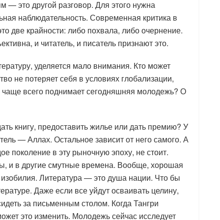
м — это другой разговор. Для этого нужна
ьная наблюдательность. Современная критика в
это две крайности: либо похвала, либо очернение.
ъективна, и читатель, и писатель признают это.
ературу, уделяется мало внимания. Кто может
тво не потеряет себя в условиях глобализации,
и чаще всего поднимает сегодняшняя молодежь? О
ть книгу, предоставить жилье или дать премию? У
тель — Аллах. Остальное зависит от него самого. А
е поколение в эту рыночную эпоху, не стоит.
ы, и в другие смутные времена. Вообще, хорошая
 изобилия. Литература — это душа нации. Что бы
ературе. Даже если все уйдут осваивать целину,
сидеть за письменным столом. Когда Тангри
 может это изменить. Молодежь сейчас исследует