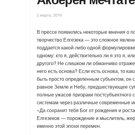
2 марта, 2016
В прессе появились некоторые мнения о по
творчество Елгезека — это сложное явлен
поддается какой-либо одной формулировке.
одному: кто я, действительно ли я это я, ил
другого? Не слишком ли обманчиво отражен
него есть основа? Если есть основа, то ка
быть просто определенным субъектом, он с
равное Земле и Небу, предшествующее субъе
полные ужасов призраки постсубъектного с
системам через различные современные ин
«Да сохранит тебя Бог от рождения и рост
Елгезеков — порождение и мыслитель, же
именно этой эпохи перемен.