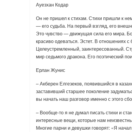
Ауезхан Кодар
Он не пришел к стихам. Стихи пришли к нем
— его судьба. На первый взгляд, его внеш
Это чувство — движущая сила его мира. Б
красиво одеваться. Эстет. В отношениях с 
Целеустремленный, заинтересованный. Ст
мир седьмого дракона. Его поэтический по
Ерлан Жунис
– Акберен Елгезеков, появившийся в казах
заставивший старшее поколение задуматьс
вы начать наш разговор именно с этого сб
– Вообще-то я не думал писать стихи и ста
интересные вещи, которые нам неизвестны
Многие парни и девушки говорят: «Я начал п