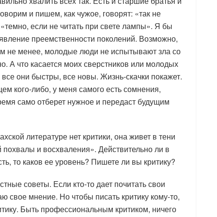
ильно хвалить всех так. Есть и старшие братья и
оворим и пишем, как чужое, говорят: «так не
 «темно, если не читать при свете лампы». Я бы
роявление преемственности поколений. Возможно,
ем не менее, молодые люди не испытывают зла со
о. А что касается моих сверстников или молодых
 все они быстры, все новы. Жизнь-скачки покажет.
ем кого-либо, у меня самого есть сомнения,
 Время само отберет нужное и передаст будущим
ахской литературе нет критики, она живет в тени
й похвалы и восхваления». Действительно ли в
сть, то каков ее уровень? Пишете ли вы критику?
устные советы. Если кто-то дает почитать свои
аю свое мнение. Но чтобы писать критику кому-то,
итику. Быть профессиональным критиком, ничего