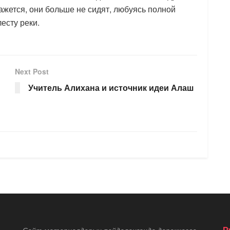
 Кажется, они больше не сидят, любуясь полной
есту реки.
Next Post
Учитель Алихана и источник идеи Алаш
Р
Сайт материалдарын пайдаланғанда дереккөзге