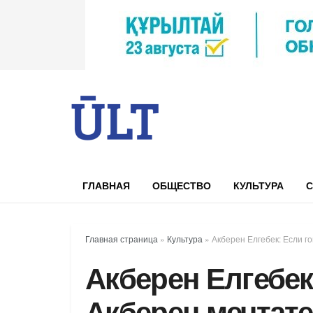
ГЛАВНАЯ
ОБЩЕСТВО
КУЛЬТУРА
С
Главная страница
»
Культура
»
Акберен Елгебек: Если го
Акберен Елгебек
Акберен мечтате