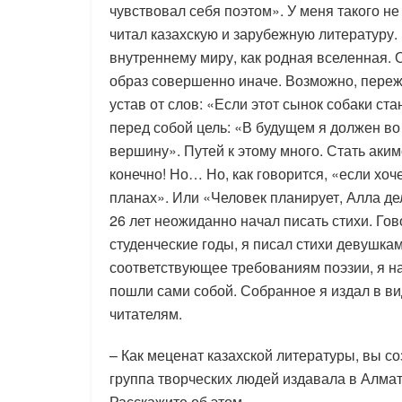
чувствовал себя поэтом». У меня такого не
читал казахскую и зарубежную литературу.
внутреннему миру, как родная вселенная. 
образ совершенно иначе. Возможно, пережи
устав от слов: «Если этот сынок собаки ст
перед собой цель: «В будущем я должен во
вершину». Путей к этому много. Стать аки
конечно! Но… Но, как говорится, «если хо
планах». Или «Человек планирует, Алла дела
26 лет неожиданно начал писать стихи. Гово
студенческие годы, я писал стихи девушкам
соответствующее требованиям поэзии, я на
пошли сами собой. Собранное я издал в вид
читателям.
– Как меценат казахской литературы, вы с
группа творческих людей издавала в Алмат
Расскажите об этом.