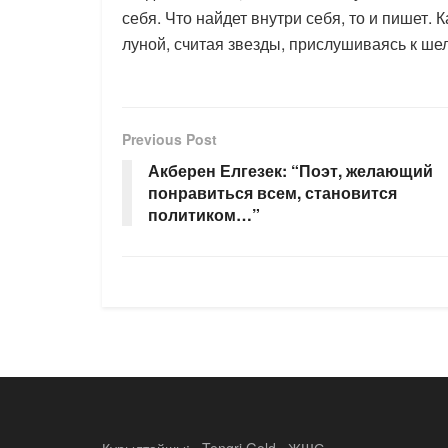
себя. Что найдет внутри себя, то и пишет.
луной, считая звезды, прислушиваясь к шел
Previous Post
Акберен Елгезек: “Поэт, желающий
понравиться всем, становится
политиком…”
Құрылтайшы: «Tengri Gold» ЖШС