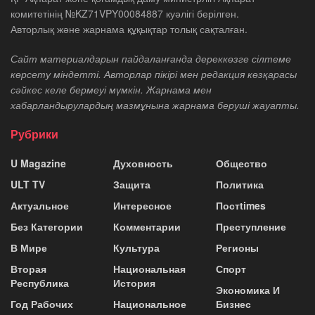
комитетінің №KZ71VPY00084887 куәлігі берілген.
Авторлық және жарнама құқықтар толық сақталған.
Сайт материалдарын пайдаланғанда дереккөзге сілтеме
көрсету міндетті. Авторлар пікірі мен редакция көзқарасы
сәйкес келе бермеуі мүмкін. Жарнама мен
хабарландырулардың мазмұнына жарнама беруші жауапты.
Рубрики
U Magazine
Духовность
Общество
ULT TV
Защита
Политика
Актуальное
Интересное
Постtimes
Без Категории
Комментарии
Преступление
В Мире
Культура
Регионы
Вторая
Национальная
Спорт
Республика
История
Экономика И
Год Рабочих
Национальное
Бизнес