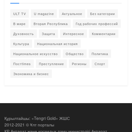
ULT TV
U magazine
Актуальное
Без категории
В мире
Вторая Республика
Год рабочих профессий
Духовность
Защита
Интересное
Комментарии
Культура
Национальная история
Национальное искусство
Общество
Политика
Постtimes
Преступление
Регионы
Спорт
Экономика и бизнес
Құрылтайшы: «Tengri Gold» ЖШС
2012-2021 © Ұлт порталы
ҚР Ақпарат және қоғамдық даму министрлігі Ақпарат