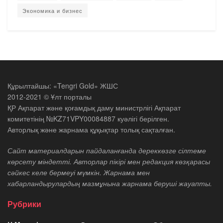
Экономика и бизнес
Құрылтайшы: «Tengri Gold» ЖШС
2012-2021 © Ұлт порталы
ҚР Ақпарат және қоғамдық даму министрлігі Ақпарат
комитетінің №KZ71VPY00084887 куәлігі берілген.
Авторлық және жарнама құқықтар толық сақталған.
Сайт материалдарын пайдаланғанда дереккөзге сілтеме
көрсету міндетті. Авторлар пікірі мен редакция көзқарасы
сәйкес келе бермеуі мүмкін. Жарнама мен
хабарландырулардың мазмұнына жарнама беруші жауапты.
Рубрики