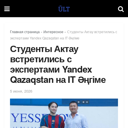
Главная страница
»
Интересное
»
Студенты Актау встретились с
экспертами Yandex Qazaqstan на IT Әңгіме
Студенты Актау
встретились с
экспертами Yandex
Qazaqstan на IT Әңгіме
5 июня, 2026