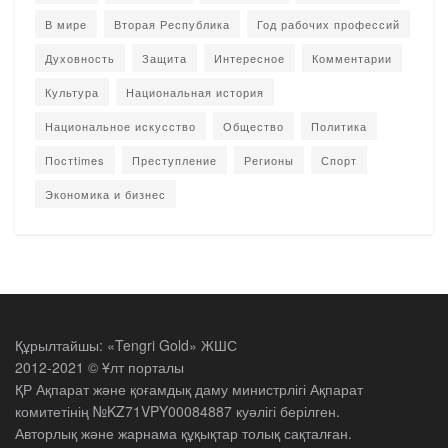
В мире
Вторая Республика
Год рабочих профессий
Духовность
Защита
Интересное
Комментарии
Культура
Национальная история
Национальное искусство
Общество
Политика
Постtimes
Преступление
Регионы
Спорт
Экономика и бизнес
Құрылтайшы: «Tengri Gold» ЖШС
2012-2021 © Ұлт порталы
ҚР Ақпарат және қоғамдық даму министрлігі Ақпарат
комитетінің №KZ71VPY00084887 куәлігі берілген.
Авторлық және жарнама құқықтар толық сақталған.