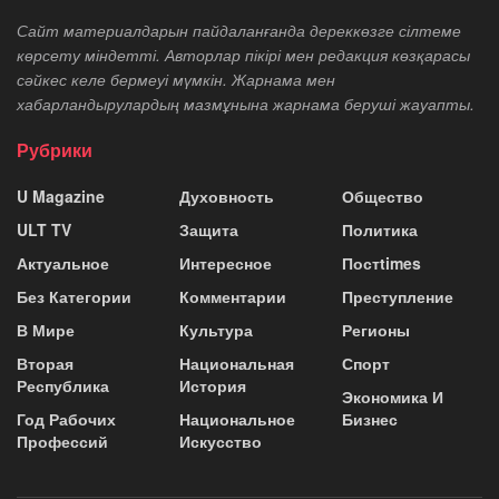
Сайт материалдарын пайдаланғанда дереккөзге сілтеме
көрсету міндетті. Авторлар пікірі мен редакция көзқарасы
сәйкес келе бермеуі мүмкін. Жарнама мен
хабарландырулардың мазмұнына жарнама беруші жауапты.
Рубрики
U Magazine
Духовность
Общество
ULT TV
Защита
Политика
Актуальное
Интересное
Постtimes
Без Категории
Комментарии
Преступление
В Мире
Культура
Регионы
Вторая
Национальная
Спорт
Республика
История
Экономика И
Год Рабочих
Национальное
Бизнес
Профессий
Искусство