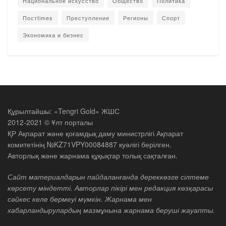
Национальное искусство
Общество
Политика
Постtimes
Преступление
Регионы
Спорт
Экономика и бизнес
Құрылтайшы: «Tengri Gold» ЖШС
2012-2021 © Ұлт порталы
ҚР Ақпарат және қоғамдық даму министрлігі Ақпарат
комитетінің №KZ71VPY00084887 куәлігі берілген.
Авторлық және жарнама құқықтар толық сақталған.
Сайт материалдарын пайдаланғанда дереккөзге сілтеме
көрсету міндетті. Авторлар пікірі мен редакция көзқарасы
сәйкес келе бермеуі мүмкін. Жарнама мен
хабарландырулардың мазмұнына жарнама беруші жауапты.