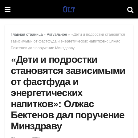
Главная страница
»
Актуальное
»
«Дети и подростки становятся
зависимыми от фастфуда и энергетических напитков»: Олжас
Бектенов дал поручение Минздраву
«Дети и подростки
становятся зависимыми
от фастфуда и
энергетических
напитков»: Олжас
Бектенов дал поручение
Минздраву