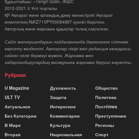
Құрылтайшы: «Tengri Gold» ЖШС
2012-2021 © Ұлт порталы
ҚР Ақпарат және қоғамдық даму министрлігі Ақпарат
комитетінің №KZ71VPY00084887 куәлігі берілген.
Авторлық және жарнама құқықтар толық сақталған.
Сайт материалдарын пайдаланғанда дереккөзге сілтеме
көрсету міндетті. Авторлар пікірі мен редакция көзқарасы
сәйкес келе бермеуі мүмкін. Жарнама мен
хабарландырулардың мазмұнына жарнама беруші жауапты.
Рубрики
U Magazine
Духовность
Общество
ULT TV
Защита
Политика
Актуальное
Интересное
Постtimes
Без Категории
Комментарии
Преступление
В Мире
Культура
Регионы
Вторая
Национальная
Спорт