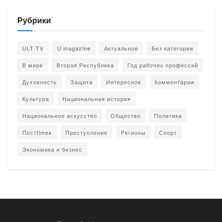
Рубрики
ULT TV
U magazine
Актуальное
Без категории
В мире
Вторая Республика
Год рабочих профессий
Духовность
Защита
Интересное
Комментарии
Культура
Национальная история
Национальное искусство
Общество
Политика
Постtimes
Преступление
Регионы
Спорт
Экономика и бизнес