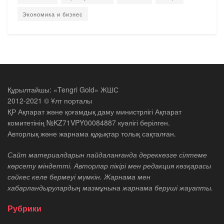
Экономика и бизнес
Құрылтайшы: «Tengri Gold» ЖШС
2012-2021 © Ұлт порталы
ҚР Ақпарат және қоғамдық даму министрлігі Ақпарат
комитетінің №KZ71VPY00084887 куәлігі берілген.
Авторлық және жарнама құқықтар толық сақталған.
Сайт материалдарын пайдаланғанда дереккөзге сілтеме
көрсету міндетті. Авторлар пікірі мен редакция көзқарасы
сәйкес келе бермеуі мүмкін. Жарнама мен
хабарландырулардың мазмұнына жарнама беруші жауапты.
Рубрики