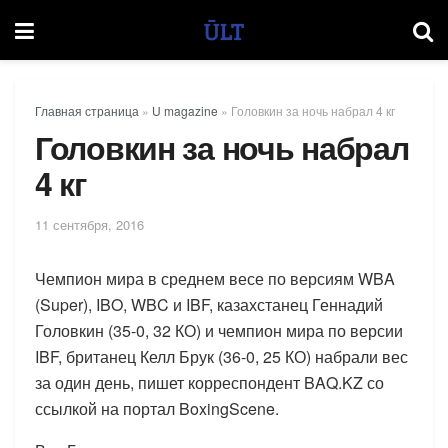
Главная страница
»
U magazine
»
Головкин за ночь набрал 4 кг
Головкин за ночь набрал
4 кг
11 сентября, 2016
Чемпион мира в среднем весе по версиям WBA
(Super), IBO, WBC и IBF, казахстанец Геннадий
Головкин (35-0, 32 КО) и чемпион мира по версии
IBF, британец Келл Брук (36-0, 25 КО) набрали вес
за один день, пишет корреспондент BAQ.KZ со
ссылкой на портал BoxingScene.