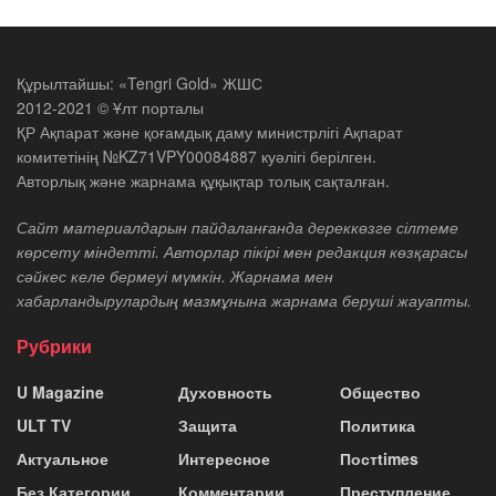
Құрылтайшы: «Tengri Gold» ЖШС
2012-2021 © Ұлт порталы
ҚР Ақпарат және қоғамдық даму министрлігі Ақпарат
комитетінің №KZ71VPY00084887 куәлігі берілген.
Авторлық және жарнама құқықтар толық сақталған.
Сайт материалдарын пайдаланғанда дереккөзге сілтеме
көрсету міндетті. Авторлар пікірі мен редакция көзқарасы
сәйкес келе бермеуі мүмкін. Жарнама мен
хабарландырулардың мазмұнына жарнама беруші жауапты.
Рубрики
U Magazine
Духовность
Общество
ULT TV
Защита
Политика
Актуальное
Интересное
Постtimes
Без Категории
Комментарии
Преступление