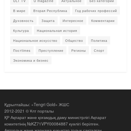
ULT TV
U magazine
Актуальное
Без категории
В мире
Вторая Республика
Год рабочих профессий
Духовность
Защита
Интересное
Комментарии
Культура
Национальная история
Национальное искусство
Общество
Политика
Постtimes
Преступление
Регионы
Спорт
Экономика и бизнес
Құрылтайшы: «Tengri Gold» ЖШС
2012-2021 © Ұлт порталы
ҚР Ақпарат және қоғамдық даму министрлігі Ақпарат
комитетінің №KZ71VPY00084887 куәлігі берілген.
Авторлық және жарнама құқықтар толық сақталған.