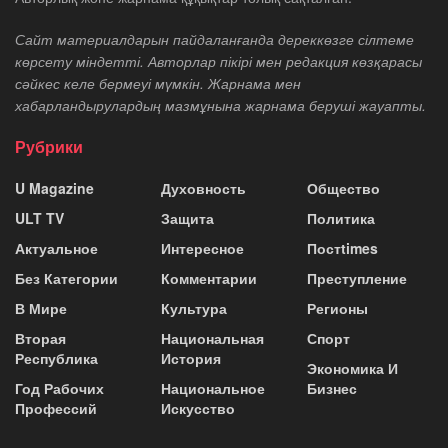
Сайт материалдарын пайдаланғанда дереккөзге сілтеме
көрсету міндетті. Авторлар пікірі мен редакция көзқарасы
сәйкес келе бермеуі мүмкін. Жарнама мен
хабарландырулардың мазмұнына жарнама беруші жауапты.
Рубрики
U Magazine
Духовность
Общество
ULT TV
Защита
Политика
Актуальное
Интересное
Постtimes
Без Категории
Комментарии
Преступление
В Мире
Культура
Регионы
Вторая
Национальная
Спорт
Республика
История
Экономика И
Год Рабочих
Национальное
Бизнес
Профессий
Искусство