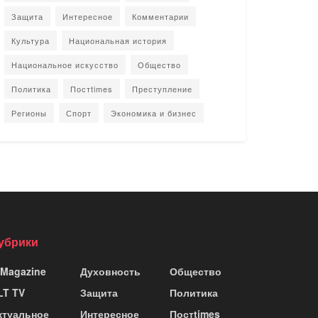
Защита
Интересное
Комментарии
Культура
Национальная история
Национальное искусство
Общество
Политика
Постtimes
Преступление
Регионы
Спорт
Экономика и бизнес
убрики
 Magazine
Духовность
Общество
LT TV
Защита
Политика
ктуальное
Интересное
Постtimes