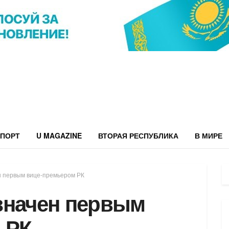
ПОРТ
U MAGAZINE
ВТОРАЯ РЕСПУБЛИКА
В МИРЕ
н первым вице-премьером РК
значен первым
 РК