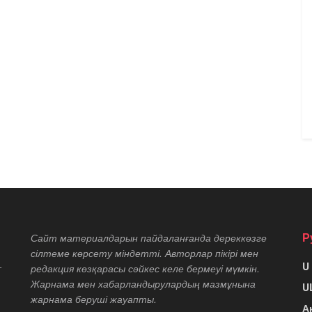
Р
Сайт материалдарын пайдаланғанда дереккөзге
сілтеме көрсету міндетті. Авторлар пікірі мен
U
т
редакция көзқарасы сәйкес келе бермеуі мүмкін.
Жарнама мен хабарландырулардың мазмұнына
U
жарнама беруші жауапты.
А