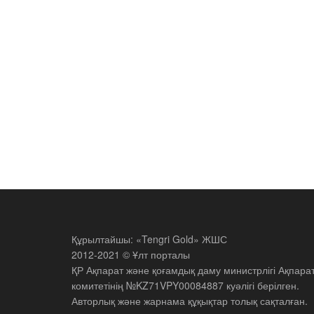
Құрылтайшы: «Tengri Gold» ЖШС
2012-2021 © Ұлт порталы
ҚР Ақпарат және қоғамдық даму министрлігі Ақпара
комитетінің №KZ71VPY00084887 куәлігі берілген.
Авторлық және жарнама құқықтар толық сақталған.