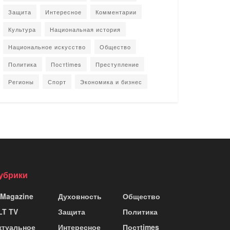
Защита
Интересное
Комментарии
Культура
Национальная история
Национальное искусство
Общество
Политика
Постtimes
Преступление
Регионы
Спорт
Экономика и бизнес
убрики
 Magazine
Духовность
Общество
LT TV
Защита
Политика
ктуальное
Интересное
Постtimes