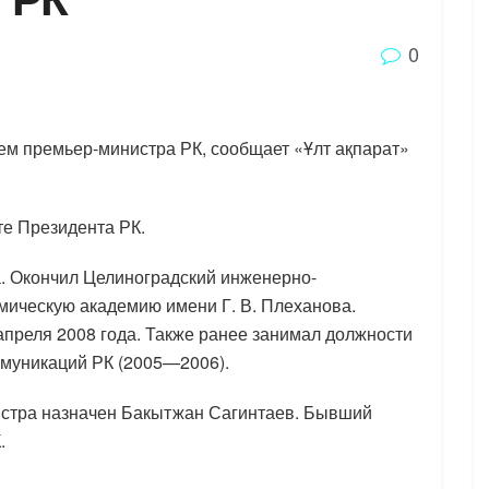
0
м премьер-министра РК, сообщает «Ұлт ақпарат»
те Президента РК.
а. Окончил Целиноградский инженерно-
мическую академию имени Г. В. Плеханова.
апреля 2008 года. Также ранее занимал должности
ммуникаций РК (2005—2006).
истра назначен Бакытжан Сагинтаев. Бывший
.