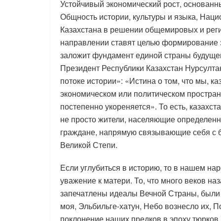
Устойчивый экономический рост, основанн
Общность истории, культуры и языка, Наци
Казахстана в решении общемировых и рег
направлении ставят целью формирование з
заложит фундамент единой страны будущег
Президент Республики Казахстан Нурсулта
потоке истории»: «Истина о том, что мы, к
экономическом или политическом пространс
постепенно укореняется». То есть, казахст
не просто жители, населяющие определен
граждане, напрямую связывающие себя с б
Великой Степи.
Если углубиться в историю, то в нашем на
уважение к матери. То, что много веков на
запечатлены идеалы Вечной Страны, были 
моя, Эльбильге-хатун, Небо вознесло их, П
поклонение наших предков в эпоху тюрков 