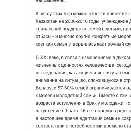
К числу этих мер можно отнести принятие 
Казахстан на 2006-2016 годы, учреждение
социальной поддержки семей с детьми, пр
отбасы» и многие другие конкретные мероп
крепкая семья утвердилась как прочный ф
В XXI веке, в связи с изменениями в духов
жизненных ценностях человечества, сегод
исследования, касающиеся института семьи
внимание на ситуацию, сложившуюся в стра
Беларуси 57-60% семей ограничиваются од
к модели малодетной семьи. Вместе с тем,
возраста вступления в брак у молодежи, то
вступление в брак с 16 лет породило ряд со
в настоящее время адаптация семьи к со
соответствии с потребностями времени ста