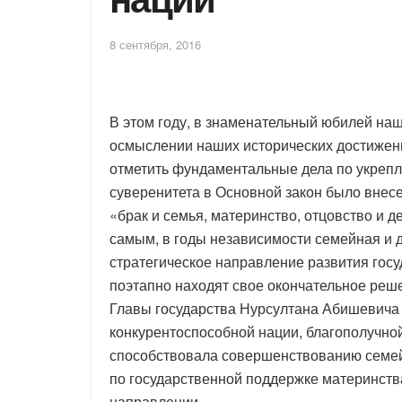
8 сентября, 2016
В этом году, в знаменательный юбилей наш
осмыслении наших исторических достижени
отметить фундаментальные дела по укреп
суверенитета в Основной закон было внесе
«брак и семья, материнство, отцовство и д
самым, в годы независимости семейная и 
стратегическое направление развития гос
поэтапно находят свое окончательное реше
Главы государства Нурсултана Абишевича
конкурентоспособной нации, благополучной
способствовала совершенствованию семей
по государственной поддержке материнства
направлении.